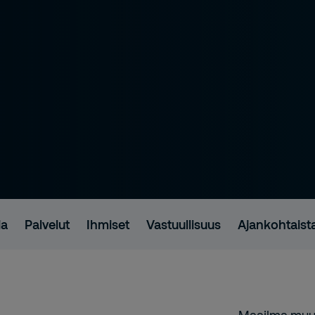
ia
Palvelut
Ihmiset
Vastuullisuus
Ajankohtaist