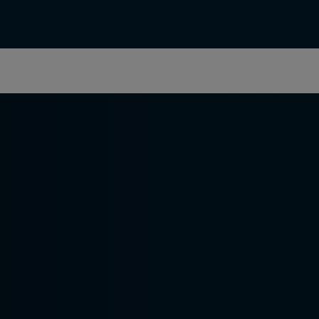
Uutiset ja julkaisut
Yhteystiedot
Urasivu