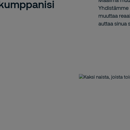
Maailma muut
skumppanisi
Yhdistämme l
muuttaa reaal
auttaa sinua 