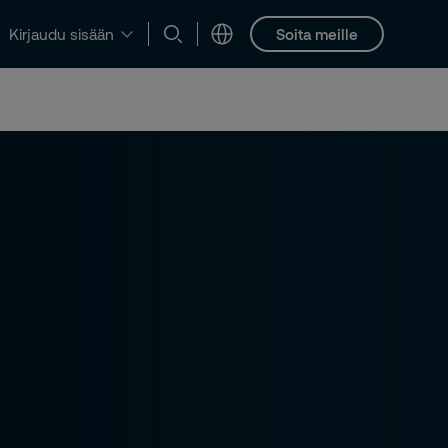
Soita meille
Kirjaudu sisään