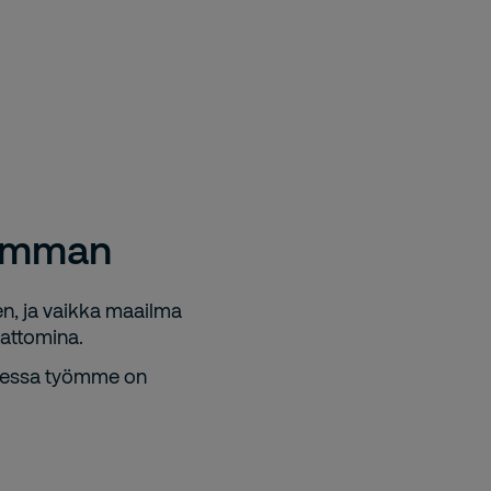
semman
n, ja vaikka maailma
attomina.
tuessa työmme on