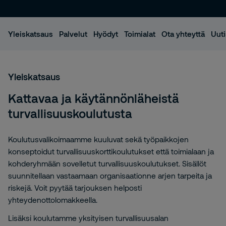
Yleiskatsaus
Palvelut
Hyödyt
Toimialat
Ota yhteyttä
Uuti
Yleiskatsaus
Kattavaa ja käytännönläheistä
turvallisuuskoulutusta
Koulutusvalikoimaamme kuuluvat sekä työpaikkojen
konseptoidut turvallisuuskorttikoulutukset että toimialaan ja
kohderyhmään sovelletut turvallisuuskoulutukset. Sisällöt
suunnitellaan vastaamaan organisaationne arjen tarpeita ja
riskejä. Voit pyytää tarjouksen helposti
yhteydenottolomakkeella.
Lisäksi koulutamme yksityisen turvallisuusalan