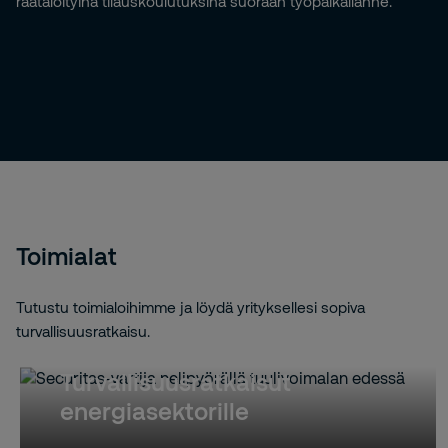
räätälöityinä tilauskoulutuksina suoraan työpaikallanne.
Toimialat
Tutustu toimialoihimme ja löydä yrityksellesi sopiva
turvallisuusratkaisu.
Turvallisuusratkaisut
energiasektorille