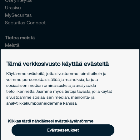
Ota yhteyttä
Urasivu
MySecuritas
Securitas Connect
Tietoa meistä
Meistä
Vastuullisuus
Tiedotteet
Tämä verkkosivusto käyttää evästeitä
Työntekijöille
Käytämme evästeitä, jotta sivustomme toimii oikein ja
voimme personoida sisältöä ja mainoksia, tarjota
Oikeudelliset asiat
sosiaalisen median ominaisuuksia ja analysoida
Tietosuojakäytäntömme
tietoliikennettä. Jaamme myös tietoja tavasta, jolla käytät
Evästekäytäntömme
sivustoamme sosiaalisen median, mainonta- ja
analytiikkakumppaneidemme kanssa.
Evästeasetukset
Klikkaa tästä nähdäksesi evästekäytäntömme
Evästeasetukset