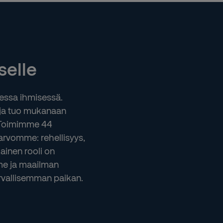
selle
sessa ihmisessä.
a ja tuo mukanaan
 Toimimme 44
arvomme: rehellisyys,
ainen rooli on
me ja maailman
vallisemman paikan.