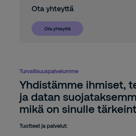
Hästholmen
Ota yhteyttä
Atomitie 700
07900
Hästholmen
+358 20 4911
Ota yhteyttä
Hae reittiohjeet
Vieraile sivulla
Joensuu
Länsikatu 15
80110
Joensuu
Turvallisuuspalvelumme
+358 20 4911
Hae reittiohjeet
Vieraile sivulla
Yhdistämme ihmiset, t
ja datan suojataksemm
Jyväskylä
mikä on sinulle tärkeint
Ohjelmakaari 10
40500
Jyväskylä
+358 20 491 3100
Tuotteet ja palvelut:
Hae reittiohjeet
Vieraile sivulla