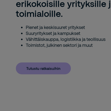
erikokoisille yrityksille j
toimialoille.
Kilpilahti
Kulloonlahdentie 17
06850
Kilpilahti
Pienet ja keskisuuret yritykset
+358204911
Suuryritykset ja kampukset
Hae reittiohjeet
Vieraile sivulla
Vähittäiskauppa, logistiikka ja teollisuus
Toimistot, julkinen sektori ja muut
Kirkkonummi
Luostarinportti 2
02400
Kirkkonummi
Tutustu ratkaisuihin
+358 20 491 2850
Hae reittiohjeet
Vieraile sivulla
Kittilä
Levintie 1590
99130
Kittilä
+358 400 639 597