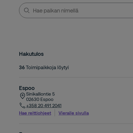
Hae
paikan
nimellä
Hakutulos
36
Toimipaikkoja löytyi
Espoo
Sinikalliontie 5
02630
Espoo
+358 20 491 2041
Hae reittiohjeet
Vieraile sivulla