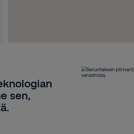
eknologian
e sen,
ä.