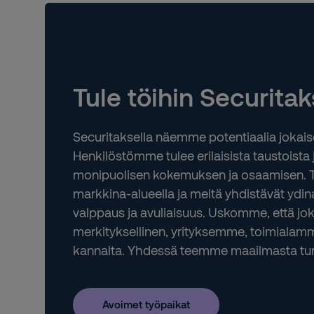
Hae reittiohjeet
Vieraile sivulla
Kokkola
Satamatie 330
67900
Kokkola
Tule töihin Securitak
+358 20 491 3680
Hae reittiohjeet
Vieraile sivulla
Securitaksella näemme potentiaalia jokai
Henkilöstömme tulee erilaisista taustoist
Kotka
monipuolisen kokemuksen ja osaamisen.
Kauppakatu 5 A
markkina-alueella ja meitä yhdistävät ydin
48100
Kotka
+358 20 4911
valppaus ja avuliaisuus. Uskomme, että jok
Hae reittiohjeet
Vieraile sivulla
merkityksellinen, yrityksemme, toimialam
kannalta. Yhdessä teemme maailmasta tur
Kouvola
Vartiotie 3
45100
Kouvola
Avoimet työpaikat