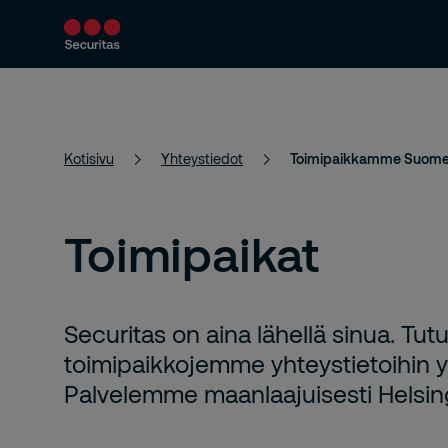
Turvallisuuspalvelut
Ratkaisumme
Kotisivu
Yhteystiedot
Toimipaikkamme Suom
Toimipaikat
Securitas on aina lähellä sinua. Tut
toimipaikkojemme yhteystietoihin
Palvelemme maanlaajuisesti Helsingi