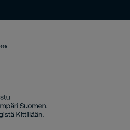
Uutiset ja julkaisut
Yhteystiedot
Urasivu
essa
ustu
 ympäri Suomen.
stä Kittillään.