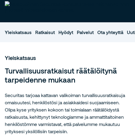
Yleiskatsaus
Ratkaisut
Hyödyt
Palvelut
Ota yhteyttä
Uuti
Yleiskatsaus
Turvallisuusratkaisut räätälöitynä
tarpeidenne mukaan
Securitas tarjoaa kattavan valikoiman turvallisuusratkaisuja
omaisuutesi, henkilöstösi ja asiakkaidesi suojaamiseen.
Olipa kyse yrityksen kokoon tai toimialaan räätälöidystä
ratkaisusta, kehittynyt teknologiamme ja ammattitaitoinen
henkilöstömme varmistavat, että palvelumme mukautuu
yrityksesi yksilöllisiin tarpeisiin.