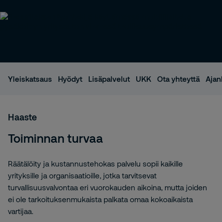
Yleiskatsaus
Hyödyt
Lisäpalvelut
UKK
Ota yhteyttä
Ajan
Haaste
Toiminnan turvaa
Räätälöity ja kustannustehokas palvelu sopii kaikille
yrityksille ja organisaatioille, jotka tarvitsevat
turvallisuusvalvontaa eri vuorokauden aikoina, mutta joiden
ei ole tarkoituksenmukaista palkata omaa kokoaikaista
vartijaa.