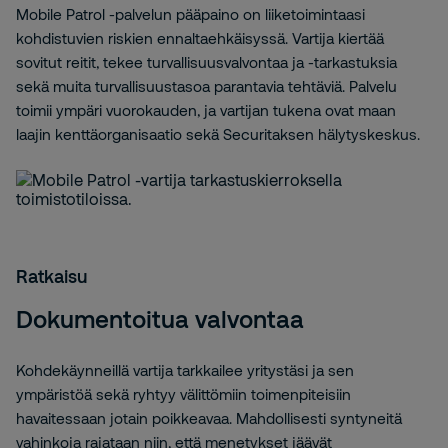
Mobile Patrol -palvelun pääpaino on liiketoimintaasi
kohdistuvien riskien ennaltaehkäisyssä. Vartija kiertää
sovitut reitit, tekee turvallisuusvalvontaa ja -tarkastuksia
sekä muita turvallisuustasoa parantavia tehtäviä. Palvelu
toimii ympäri vuorokauden, ja vartijan tukena ovat maan
laajin kenttäorganisaatio sekä Securitaksen hälytyskeskus.
Ratkaisu
Dokumentoitua valvontaa
Kohdekäynneillä vartija tarkkailee yritystäsi ja sen
ympäristöä sekä ryhtyy välittömiin toimenpiteisiin
havaitessaan jotain poikkeavaa. Mahdollisesti syntyneitä
vahinkoja rajataan niin, että menetykset jäävät