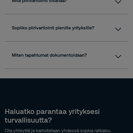
Mitä piirivartiointi sisältää?
Sopiiko piirivartiointi pienille yrityksille?
Miten tapahtumat dokumentoidaan?
Haluatko parantaa yrityksesi
turvallisuutta?
Ota yhteyttä ja kartoitetaan yhdessä sopiva ratkaisu.