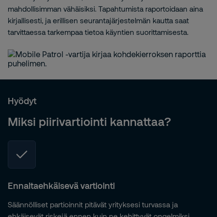
mahdollisimman vähäisiksi. Tapahtumista raportoidaan aina
kirjallisesti, ja erillisen seurantajärjestelmän kautta saat
tarvittaessa tarkempaa tietoa käyntien suorittamisesta.
Hyödyt
Miksi piirivartiointi kannattaa?
Ennaltaehkäisevä vartiointi
Säännölliset partioinnit pitävät yrityksesi turvassa ja
ehkäisevät riskejä ennen kuin ne kehittyvät ongelmiksi.