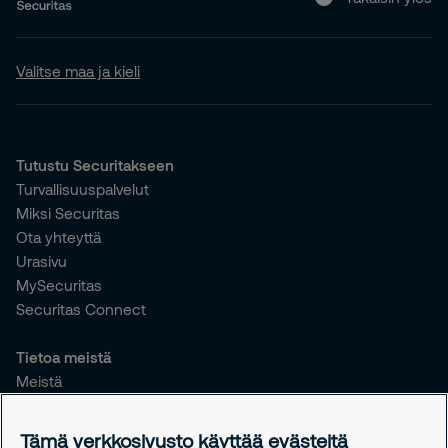
Valitse maa ja kieli
Tutustu Securitakseen
Turvallisuuspalvelut
Miksi Securitas
Ota yhteyttä
Urasivu
MySecuritas
Securitas Connect
Tietoa meistä
Meistä
Vastuullisuus
Tiedotteet
Tämä verkkosivusto käyttää evästeitä