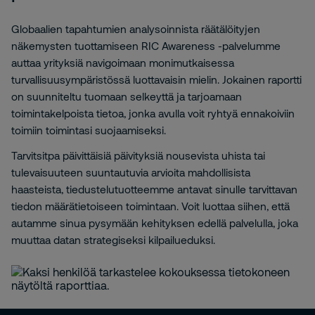
Globaalien tapahtumien analysoinnista räätälöityjen
näkemysten tuottamiseen RIC Awareness -palvelumme
auttaa yrityksiä navigoimaan monimutkaisessa
turvallisuusympäristössä luottavaisin mielin. Jokainen raportti
on suunniteltu tuomaan selkeyttä ja tarjoamaan
toimintakelpoista tietoa, jonka avulla voit ryhtyä ennakoiviin
toimiin toimintasi suojaamiseksi.
Tarvitsitpa päivittäisiä päivityksiä nousevista uhista tai
tulevaisuuteen suuntautuvia arvioita mahdollisista
haasteista, tiedustelutuotteemme antavat sinulle tarvittavan
tiedon määrätietoiseen toimintaan. Voit luottaa siihen, että
autamme sinua pysymään kehityksen edellä palvelulla, joka
muuttaa datan strategiseksi kilpailueduksi.