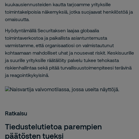
kuukausiennusteiden kautta tarjoamme yrityksille
toimintakelpoisia näkemyksiä, jotka suojaavat henkilöstöä ja
omaisuutta.
Hyödyntämällä Securitaksen laajaa globaalia
toimintaverkostoa ja paikallista asiantuntemusta
varmistamme, että organisaatiosi on valmistautunut
kohtaamaan mahdolliset uhat ja nousevat riskit. Keskisuurille
ja suurille yrityksille räätälöity palvelu tukee tehokasta
riskienhallintaa sekä pitää turvallisuustoimenpiteesi terävinä
ja reagointikykyisinä.
Ratkaisu
Tiedustelutietoa parempien
päätösten tueksi