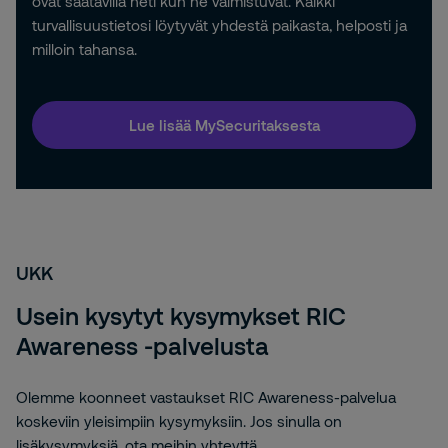
ovat saatavilla heti kun ne valmistuvat. Kaikki
turvallisuustietosi löytyvät yhdestä paikasta, helposti ja
milloin tahansa.
Lue lisää MySecuritaksesta
UKK
Usein kysytyt kysymykset RIC
Awareness -palvelusta
Olemme koonneet vastaukset RIC Awareness-palvelua
koskeviin yleisimpiin kysymyksiin. Jos sinulla on
lisäkysymyksiä, ota meihin yhteyttä.