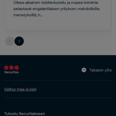
Oikea-aikainen riskitiedustelu ja nopea toiminta
pelastavat engalantilaisen yrityksen mahdollisilta
menetyksiltä, h...
Takaisin ylös
Valitse maa ja kieli
Tutustu Securitakseen