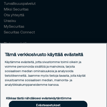
Turvallisuuspalvelut
Miksi Securitas
Ota yhteyttä
Urasivu
MySecuritas
Securitas Connect
Tietoa meistä
Meistä
Tämä verkkosivusto käyttää evästeitä
Vastuullisuus
Tiedotteet
Käytämme evästeitä, jotta sivustomme toimii oikein ja
Työntekijöille
voimme personoida sisältöä ja mainoksia, tarjota
sosiaalisen median ominaisuuksia ja analysoida
tietoliikennettä. Jaamme myös tietoja tavasta, jolla käytät
Oikeudelliset asiat
sivustoamme sosiaalisen median, mainonta- ja
Tietosuojakäytäntömme
analytiikkakumppaneidemme kanssa.
Evästekäytäntömme
Evästeasetukset
Klikkaa tästä nähdäksesi evästekäytäntömme
Evästeasetukset