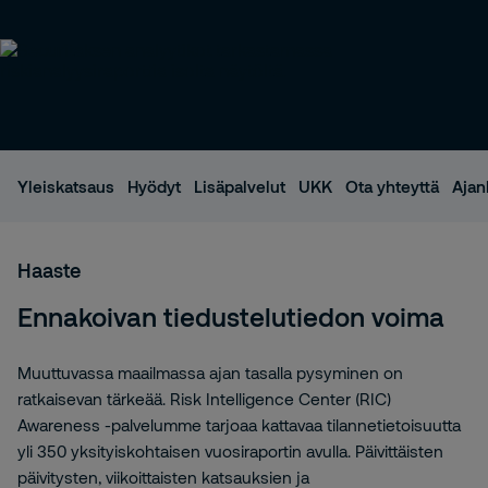
Yleiskatsaus
Hyödyt
Lisäpalvelut
UKK
Ota yhteyttä
Ajan
Haaste
Ennakoivan tiedustelutiedon voima
Muuttuvassa maailmassa ajan tasalla pysyminen on
ratkaisevan tärkeää. Risk Intelligence Center (RIC)
Awareness -palvelumme tarjoaa kattavaa tilannetietoisuutta
yli 350 yksityiskohtaisen vuosiraportin avulla. Päivittäisten
päivitysten, viikoittaisten katsauksien ja