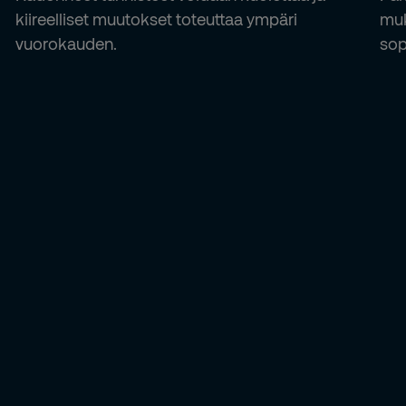
kiireelliset muutokset toteuttaa ympäri
muk
vuorokauden.
sop