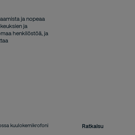
sosaamista ja nopeaa
ikeuksien ja
omaa henkilöstöä, ja
ttaa
Ratkaisu