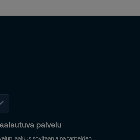
aalautuva palvelu
velun laajuus sovitaan aina tarpeiden