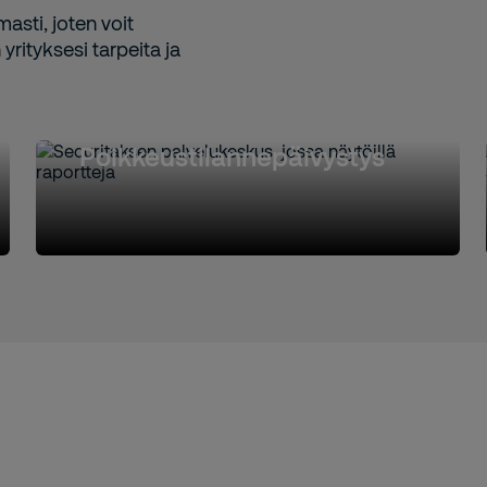
asti, joten voit
yrityksesi tarpeita ja
Poikkeustilannepäivystys