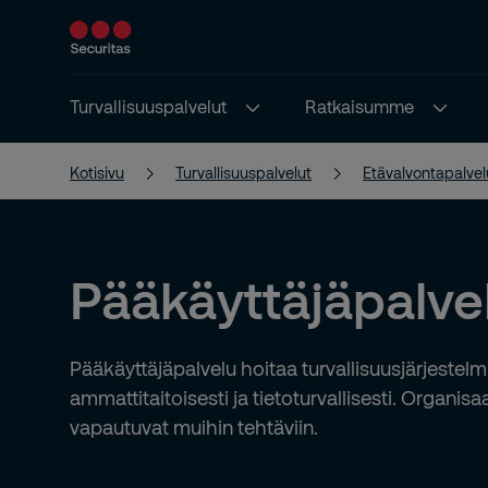
Turvallisuuspalvelut
Ratkaisumme
Kotisivu
Turvallisuuspalvelut
Etävalvontapalvel
Pääkäyttäjäpalve
Pääkäyttäjäpalvelu hoitaa turvallisuusjärjestelm
ammattitaitoisesti ja tietoturvallisesti. Organis
vapautuvat muihin tehtäviin.