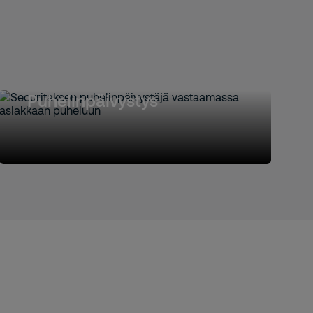
Puhelinpäivystys