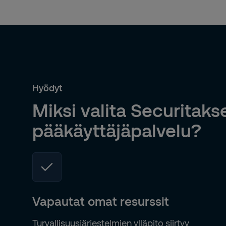
Hyödyt
Miksi valita Securitaks
pääkäyttäjäpalvelu?
Vapautat omat resurssit
Turvallisuusjärjestelmien ylläpito siirtyy