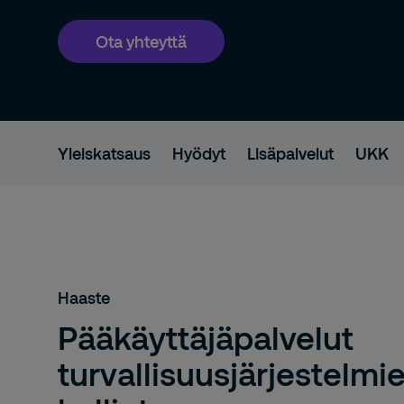
Ota yhteyttä
Yleiskatsaus
Hyödyt
Lisäpalvelut
UKK
Haaste
Pääkäyttäjäpalvelut
turvallisuusjärjestelmi