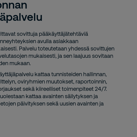
onnan
äpalvelu
ttavat sovittuja pääkäyttäjätehtäviä
kenneyhteyksien avulla asiakkaan
isesti. Palvelu toteutetaan yhdessä sovittujen
velutasojen mukaisesti, ja sen laajuus sovitaan
iden mukaan.
ttäjäpalvelu kattaa tunnisteiden hallinnan,
ttelyn, oviryhmien muutokset, raportoinnin,
jaukset sekä kiireelliset toimenpiteet 24/7.
uolestaan kattaa avainten säilytyksen ja
ietojen päivityksen sekä uusien avainten ja