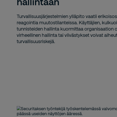
hallintaan
Turvallisuusjärjestelmien ylläpito vaatii erikoi
reagointia muutostilanteissa. Käyttäjien, kulkuo
tunnisteiden hallinta kuormittaa organisaation 
virheellinen hallinta tai viivästykset voivat aiheu
turvallisuusriskejä.