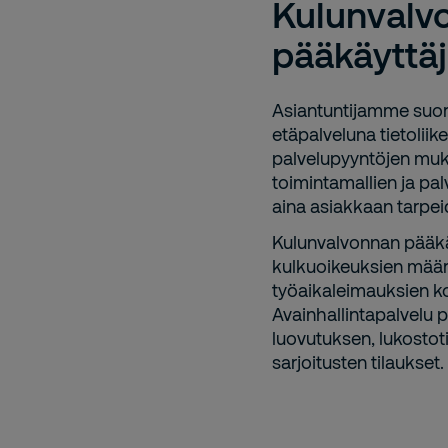
Kulunvalv
pääkäyttäj
Asiantuntijamme suori
etäpalveluna tietolii
palvelupyyntöjen muka
toimintamallien ja pal
aina asiakkaan tarpe
Kulunvalvonnan pääkäy
kulkuoikeuksien määri
työaikaleimauksien kor
Avainhallintapalvelu p
luovutuksen, lukostot
sarjoitusten tilaukset.