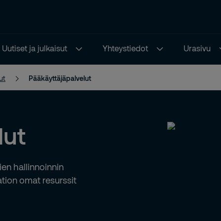
Uutiset ja julkaisut
Yhteystiedot
Urasivu
ut
Pääkäyttäjäpalvelut
lut
ien hallinnoinnin
aation omat resurssit