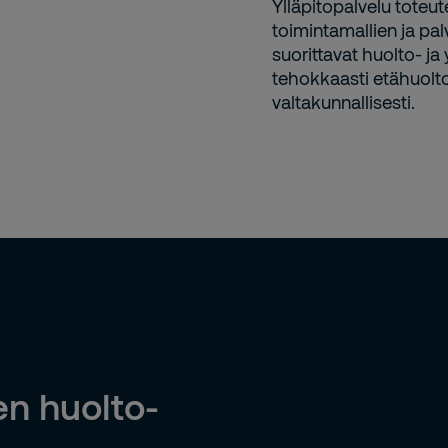
Ylläpitopalvelu toteu
toimintamallien ja pa
suorittavat huolto- ja
tehokkaasti etähuol
valtakunnallisesti.
en huolto-