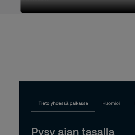
Tieto yhdessä paikassa
Huomioi
Pysy ajan tasalla