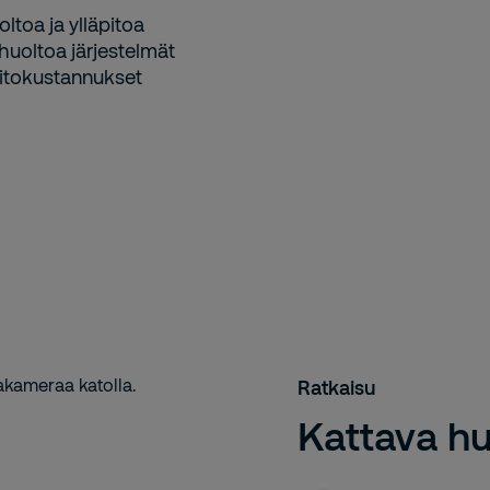
oltoa ja ylläpitoa
huoltoa järjestelmät
äpitokustannukset
Ratkaisu
Kattava hu