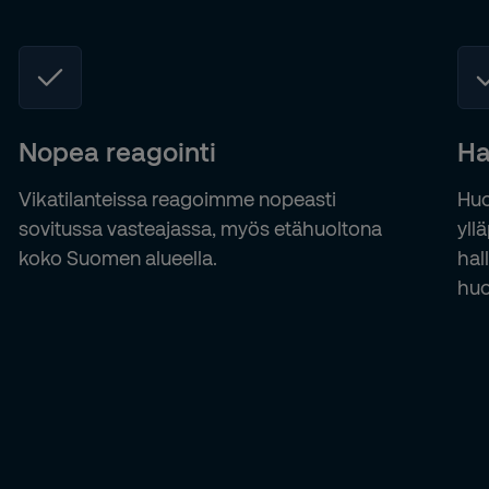
Nopea reagointi
Ha
Vikatilanteissa reagoimme nopeasti
Huo
sovitussa vasteajassa, myös etähuoltona
yll
koko Suomen alueella.
hal
huo