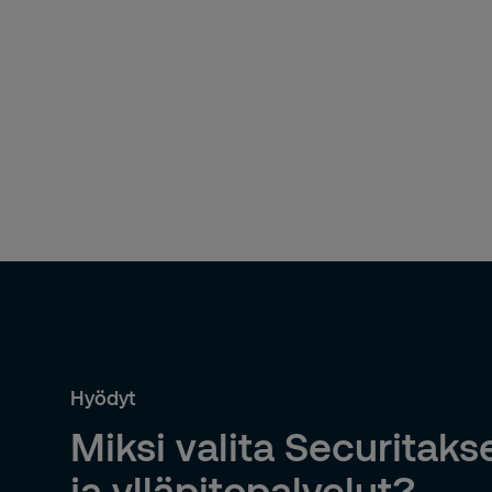
Hyödyt
Miksi valita Securitaks
ja ylläpitopalvelut?