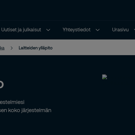
Uutiset ja julkaisut
Yhteystiedot
Urasivu
kka
Laitteiden ylläpito
o
jestelmiesi
sen koko järjestelmän