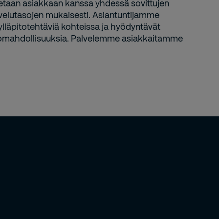
tetaan asiakkaan kanssa yhdessä sovittujen
lvelutasojen mukaisesti. Asiantuntijamme
 ylläpitotehtäviä kohteissa ja hyödyntävät
tomahdollisuuksia. Palvelemme asiakkaitamme