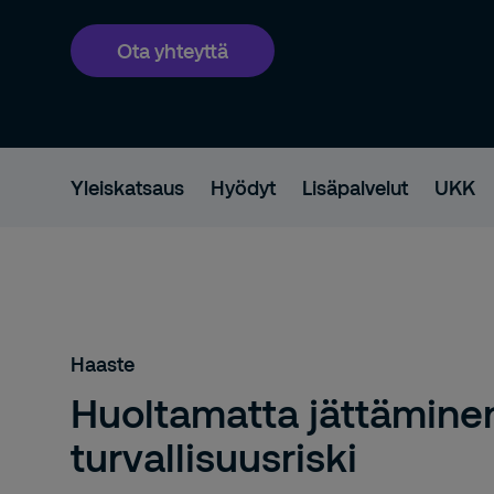
Ota yhteyttä
Yleiskatsaus
Hyödyt
Lisäpalvelut
UKK
Haaste
Huoltamatta jättämine
turvallisuusriski