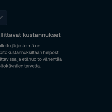
llittavat kustannukset
llettu järjestelmä on
äpitokustannuksiltaan helposti
littavissa ja etähuolto vähentää
ltokäyntien tarvetta.