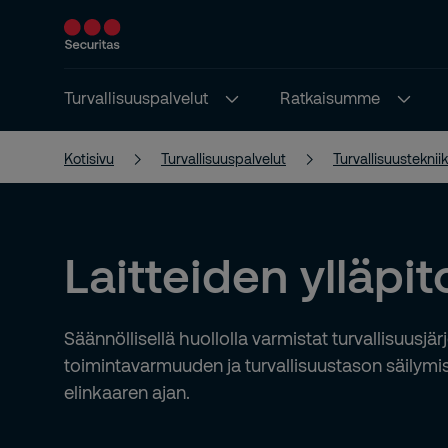
Turvallisuuspalvelut
Ratkaisumme
Kotisivu
Turvallisuuspalvelut
Turvallisuusteknii
Laitteiden ylläpit
Säännöllisellä huollolla varmistat turvallisuusjär
toimintavarmuuden ja turvallisuustason säilymi
elinkaaren ajan.