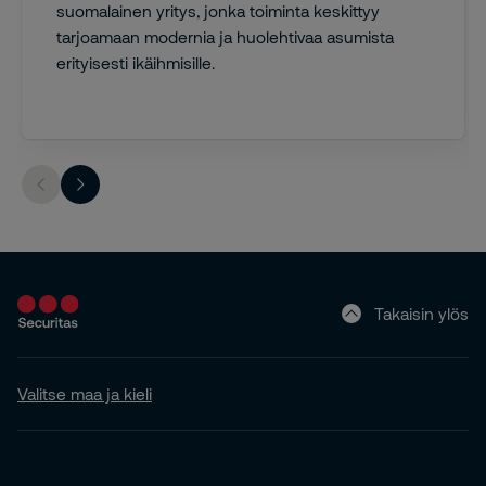
suomalainen yritys, jonka toiminta keskittyy
tarjoamaan modernia ja huolehtivaa asumista
erityisesti ikäihmisille.
Takaisin ylös
Valitse maa ja kieli