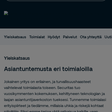
Yleiskatsaus
Toimialat
Hyödyt
Palvelut
Ota yhteyttä
Uuti
Yleiskatsaus
Asiantuntemusta eri toimialoilla
Jokainen yritys on erilainen, ja turvallisuushaasteet
vaihtelevat toimialasta toiseen. Securitas tuo
vuosikymmenten kokemuksen, kehittyneen teknologian ja
laajan asiantuntijaverkoston tueksesi. Tunnemme toimialasi
erityispiirteet ja tiedämme, millaisia uhkia ja riskejä kohtaat
päivittäin. Siksi emme tarjoa yhtä ratkaisua kaikille, vaan