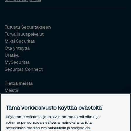
Tutustu Securitakseen
Turvallisuuspalvelut
Miksi Securitas
Ota yhteyttä
Urasivu
MySecuritas
Securitas Connect
Tietoa meistä
Meistä
Vastuullisuus
Tiedotteet
Tämä verkkosivusto käyttää evästeitä
Työntekijöille
Käytämme evästeitä, jotta sivustomme toimii oikein ja
voimme personoida sisältöä ja mainoksia, tarjota
Oikeudelliset asiat
sosiaalisen median ominaisuuksia ja analysoida