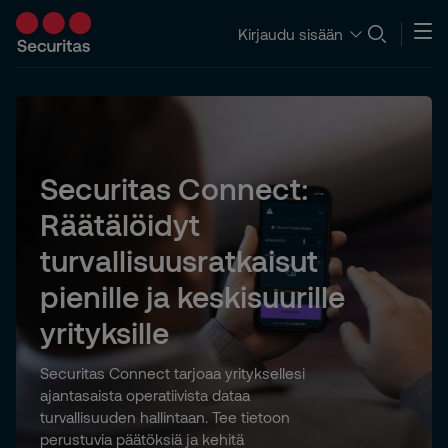
Kirjaudu sisään
Securitas Connect:
Räätälöidyt
turvallisuusratkaisut
pienille ja keskisuurille
yrityksille
Securitas Connect tarjoaa yrityksellesi
ajantasaista operatiivista dataa
turvallisuuden hallintaan. Tee tietoon
perustuvia päätöksiä ja kehitä