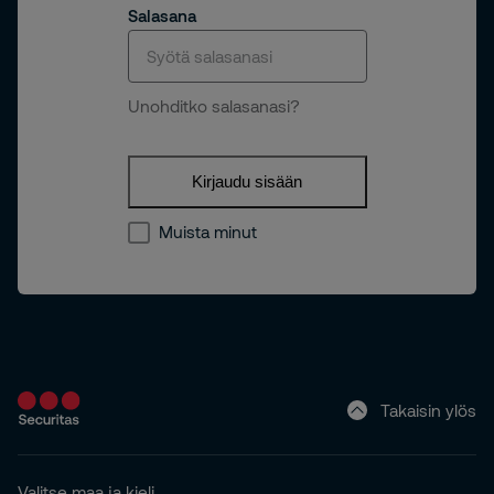
Salasana
Unohditko salasanasi?
Kirjaudu sisään
Muista minut
Takaisin ylös
Valitse maa ja kieli