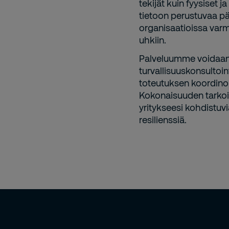
tekijät kuin fyysiset 
tietoon perustuvaa p
organisaatioissa varm
uhkiin.
Palveluumme voidaan s
turvallisuuskonsultoin
toteutuksen koordinoi
Kokonaisuuden tarkoi
yritykseesi kohdistuvi
resilienssiä.