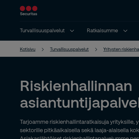
Turvallisuuspalvelut
Ratkaisumme
Kotisivu
Turvallisuuspalvelut
Yritysten riskienha
Riskienhallinnan
asiantuntijapalve
Tarjoamme riskienhallintaratkaisuja yrityksille, yh
sektorille pitkäaikaisella sekä laaja-alaisella k
Asiakaslähtöiset riskienhallintapalvelumme peru