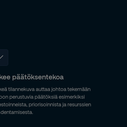
kee päätöksentekoa
keä tilannekuva auttaa johtoa tekemään
toon perustuvia päätöksiä esimerkiksi
estoinneista, priorisoinnista ja resurssien
dentamisesta.