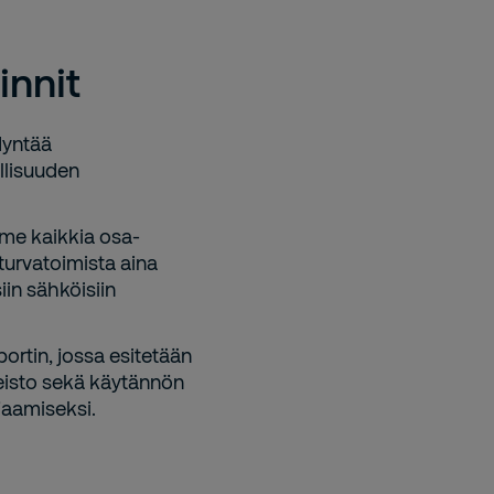
innit
dyntää
llisuuden
mme kaikkia osa-
 turvatoimista aina
siin sähköisiin
portin, jossa esitetään
neisto sekä käytännön
jaamiseksi.