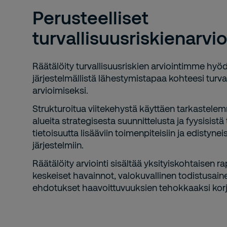
Perusteelliset
turvallisuusriskienarvio
Räätälöity turvallisuusriskien arviointimme hyö
järjestelmällistä lähestymistapaa kohteesi turva
arvioimiseksi.
Strukturoitua viitekehystä käyttäen tarkastele
alueita strategisesta suunnittelusta ja fyysisistä
tietoisuutta lisääviin toimenpiteisiin ja edistynei
järjestelmiin.
Räätälöity arviointi sisältää yksityiskohtaisen ra
keskeiset havainnot, valokuvallinen todistusai
ehdotukset haavoittuvuuksien tehokkaaksi kor