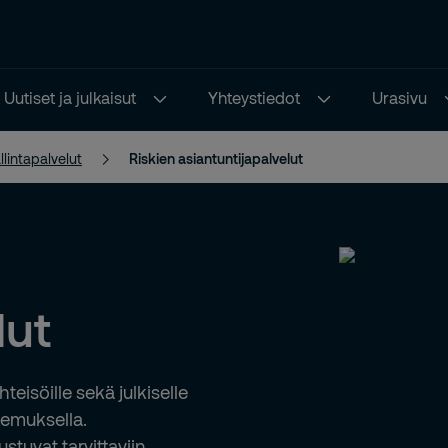
Uutiset ja julkaisut
Yhteystiedot
Urasivu
llintapalvelut
Riskien asiantuntijapalvelut
lut
teisöille sekä julkiselle
okemuksella.
stuvat tarvittaviin