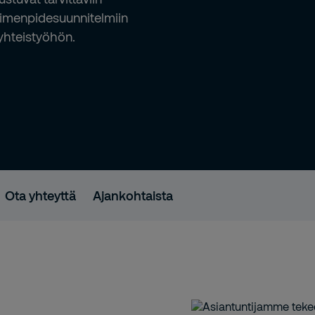
 toimenpidesuunnitelmiin
yhteistyöhön.
Ota yhteyttä
Ajankohtaista