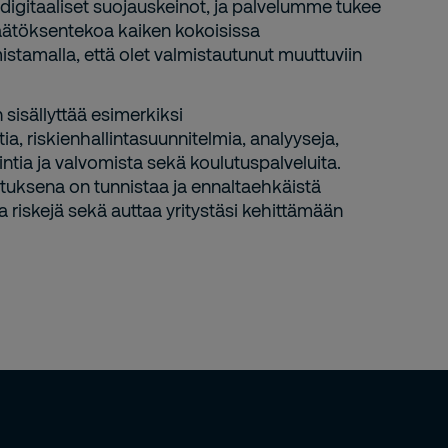
ja digitaaliset suojauskeinot, ja palvelumme tukee
äätöksentekoa kaiken kokoisissa
istamalla, että olet valmistautunut muuttuviin
isällyttää esimerkiksi
tia, riskienhallintasuunnitelmia, analyyseja,
ntia ja valvomista sekä koulutuspalveluita.
tuksena on tunnistaa ja ennaltaehkäistä
a riskejä sekä auttaa yritystäsi kehittämään