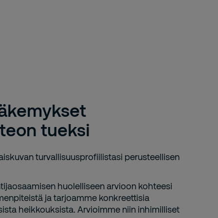
näkemykset
teon tueksi
iskuvan turvallisuusprofiilistasi perusteellisen
ijaosaamisen huolelliseen arvioon kohteesi
menpiteistä ja tarjoamme konkreettisia
sta heikkouksista. Arvioimme niin inhimilliset