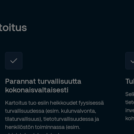
toitus
Parannat turvallisuutta
Tu
kokonaisvaltaisesti
Sel
tie
Kartoitus tuo esiin heikkoudet fyysisessä
inv
turvallisuudessa (esim. kulunvalvonta,
koh
tilaturvallisuus), tietoturvallisuudessa ja
henkilöstön toiminnassa (esim.