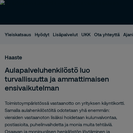
Yleiskatsaus
Hyödyt
Lisäpalvelut
UKK
Ota yhteyttä
Ajan
Haaste
Aulapalveluhenkilöstö luo
turvallisuutta ja ammattimaisen
ensivaikutelman
Toimistoympäristössä vastaanotto on yrityksen käyntikortti.
Samalla aulahenkilöstöltä odotetaan yhä enemmän:
vieraiden vastaanoton lisäksi hoidetaan kulunvalvontaa,
postiasioita, puhelinvaihdetta ja monia muita tehtäviä.
Osaavan ja monipuolisen henkilöstön löytäminen ja