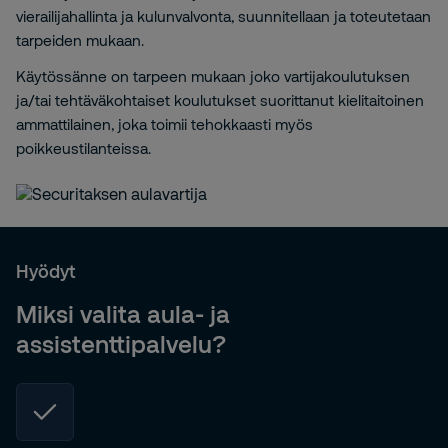
vierailijahallinta ja kulunvalvonta, suunnitellaan ja toteutetaan
tarpeiden mukaan.
Käytössänne on tarpeen mukaan joko vartijakoulutuksen
ja/tai tehtäväkohtaiset koulutukset suorittanut kielitaitoinen
ammattilainen, joka toimii tehokkaasti myös
poikkeustilanteissa.
Hyödyt
Miksi valita aula- ja
assistenttipalvelu?