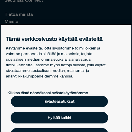
Securitas Connect
Tietoa meistä
Meistä
Vastuullisuus
Tiedotteet
Tämä verkkosivusto käyttää evästeitä
Työntekijöille
Käytämme evästeitä, jotta sivustomme toimii oikein ja
voimme personoida sisältöä ja mainoksia, tarjota
Oikeudelliset asiat
sosiaalisen median ominaisuuksia ja analysoida
Tietosuojakäytäntömme
tietoliikennettä. Jaamme myös tietoja tavasta, jolla käytät
Evästekäytäntömme
sivustoamme sosiaalisen median, mainonta- ja
analytiikkakumppaneidemme kanssa.
Evästeasetukset
Klikkaa tästä nähdäksesi evästekäytäntömme
Evästeasetukset
Hylkää kaikki