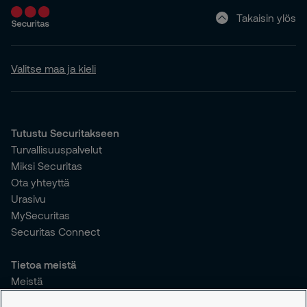
Takaisin ylös
Valitse maa ja kieli
Tutustu Securitakseen
Turvallisuuspalvelut
Miksi Securitas
Ota yhteyttä
Urasivu
MySecuritas
Securitas Connect
Tietoa meistä
Meistä
Vastuullisuus