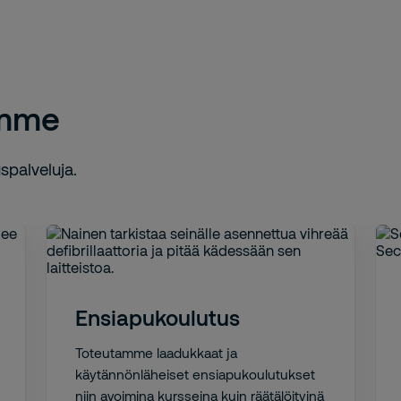
imme
spalveluja.
Ensiapukoulutus
Toteutamme laadukkaat ja
käytännönläheiset ensiapukoulutukset
niin avoimina kursseina kuin räätälöityinä