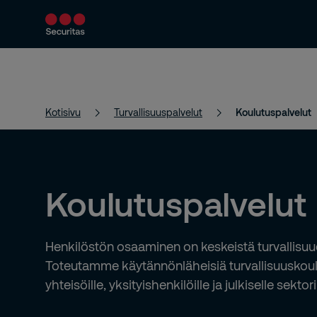
Turvallisuuspalvelut
Ratkaisumme
Kotisivu
Turvallisuuspalvelut
Koulutuspalvelut
Koulutuspalvelut
Henkilöstön osaaminen on keskeistä turvallisuu
Toteutamme käytännönläheisiä turvallisuuskoulut
yhteisöille, yksityishenkilöille ja julkiselle sektori