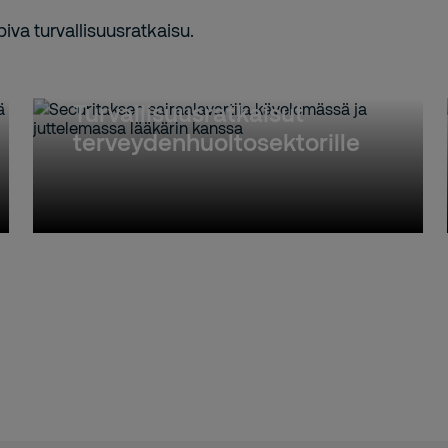
iva turvallisuusratkaisu.
Turvallisuusratkaisut
terveydenhuoltosektorille