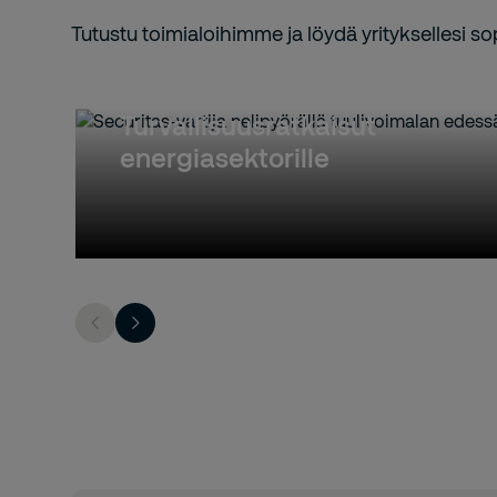
Tutustu toimialoihimme ja löydä yrityksellesi sop
Turvallisuusratkaisut
energiasektorille