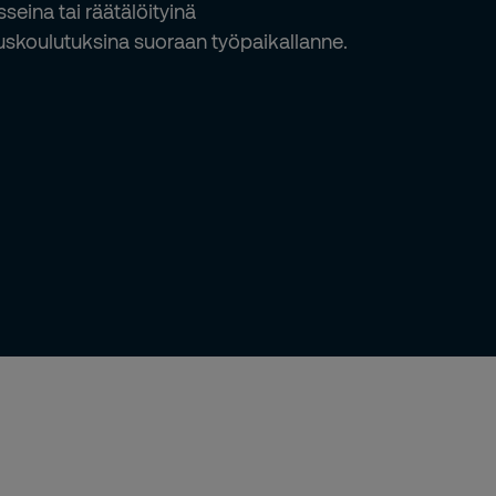
sseina tai räätälöityinä
auskoulutuksina suoraan työpaikallanne.