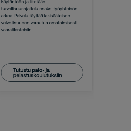
käytäntöön ja liitetään
alkusammut
turvallisuusajattelu osaksi työyhteisön
ensiapukort
arkea. Palvelu täyttää lakisääteisen
velvollisuuden varautua omatoimisesti
vaaratilanteisiin.
Tutustu palo- ja
Tutu
pelastuskoulutuksiin
turv