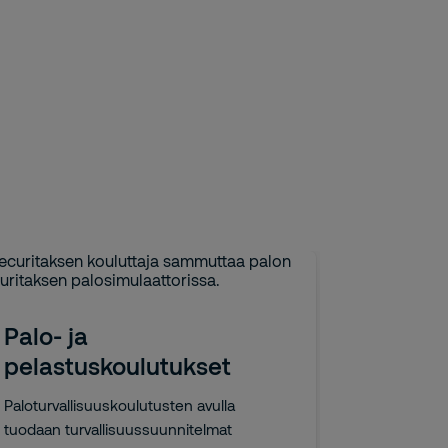
Työpai
turval
Palo- ja
pelastuskoulutukset
Koulutamm
työpaikoilla
Paloturvallisuuskoulutusten avulla
turvallisuu
tuodaan turvallisuussuunnitelmat
työturvalli