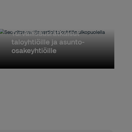
Turvallisuusratkaisut
taloyhtiöille ja asunto-
osakeyhtiöille