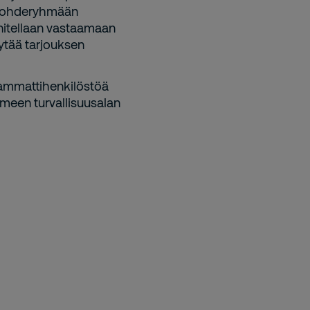
a kohderyhmään
nnitellaan vastaamaan
yytää tarjouksen
 ammattihenkilöstöä
meen turvallisuusalan