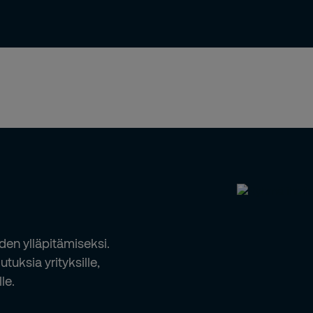
Uutiset ja julkaisut
Yhteystiedot
Urasivu
den ylläpitämiseksi.
uksia yrityksille,
lle.