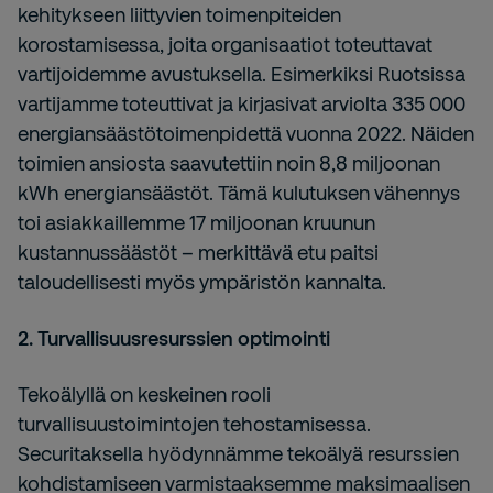
kehitykseen liittyvien toimenpiteiden
korostamisessa, joita organisaatiot toteuttavat
vartijoidemme avustuksella. Esimerkiksi Ruotsissa
vartijamme toteuttivat ja kirjasivat arviolta 335 000
energiansäästötoimenpidettä vuonna 2022. Näiden
toimien ansiosta saavutettiin noin 8,8 miljoonan
kWh energiansäästöt. Tämä kulutuksen vähennys
toi asiakkaillemme 17 miljoonan kruunun
kustannussäästöt – merkittävä etu paitsi
taloudellisesti myös ympäristön kannalta.
2. Turvallisuusresurssien optimointi
Tekoälyllä on keskeinen rooli
turvallisuustoimintojen tehostamisessa.
Securitaksella hyödynnämme tekoälyä resurssien
kohdistamiseen varmistaaksemme maksimaalisen