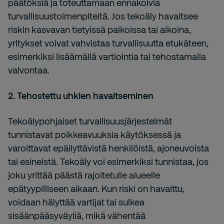
päätöksiä ja toteuttamaan ennakoivia
turvallisuustoimenpiteitä. Jos tekoäly havaitsee
riskin kasvavan tietyissä paikoissa tai aikoina,
yritykset voivat vahvistaa turvallisuutta etukäteen,
esimerkiksi lisäämällä vartiointia tai tehostamalla
valvontaa.
2. Tehostettu uhkien havaitseminen
Tekoälypohjaiset turvallisuusjärjestelmät
tunnistavat poikkeavuuksia käytöksessä ja
varoittavat epäilyttävistä henkilöistä, ajoneuvoista
tai esineistä. Tekoäly voi esimerkiksi tunnistaa, jos
joku yrittää päästä rajoitetulle alueelle
epätyypilliseen aikaan. Kun riski on havaittu,
voidaan hälyttää vartijat tai sulkea
sisäänpääsyväyliä, mikä vähentää