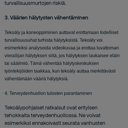
turvallisuusmurtojen riskiä.
3. Väärien hälytysten vähentäminen
Tekoäly ja koneoppiminen auttavat erottamaan todelliset
turvallisuusuhat turhista hälytyksistä. Tekoäly voi
esimerkiksi analysoida videokuvaa ja erottaa luvattoman
vierailijan hälytyksen siitä, jos hälytyksen laukaisee eläin
tai sääilmiö. Tämä vähentää hälytyskeskuksen
työntekijöiden taakkaa, kun tekoäly auttaa merkittävästi
vähentämään vääriä hälytyksiä.
4. Terveydenhuollon tulosten parantaminen
Tekoälypohjaiset ratkaisut ovat erityisen
tehokkaita terveydenhuollossa. Ne voivat
esimerkiksi ennakoivasti seurata vanhusten