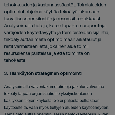
tehokkuuden ja kustannussäästöt. Toimialueiden
optimointiohjelma käyttää tekoälyä jakamaan
turvallisuushenkilöstön ja resurssit tehokkaasti.
Analysoimalla tietoja, kuten tapahtumaraportteja,
vartijoiden käytettävyyttä ja toimipisteiden sijaintia,
tekoäly auttaa meitä optimoimaan aikataulut ja
reitit varmistaen, että jokainen alue toimii
resurssiensa puitteissa ja että toiminta on
tehokasta.
3. Tilankäytön strateginen optimointi
Analysoimalla valvontakameratietoja ja kulunvalvontaa
tekoäly tarjoaa organisaatioille yksityiskohtaisen
käsityksen tilojen käytöstä. Se ei paljasta pelkästään
käyttöasteita, vaan myös tiettyjen alueiden käyttötiheyden.
Tämä tieto auttaa operatiivisessa päätöksenteossa, kuten