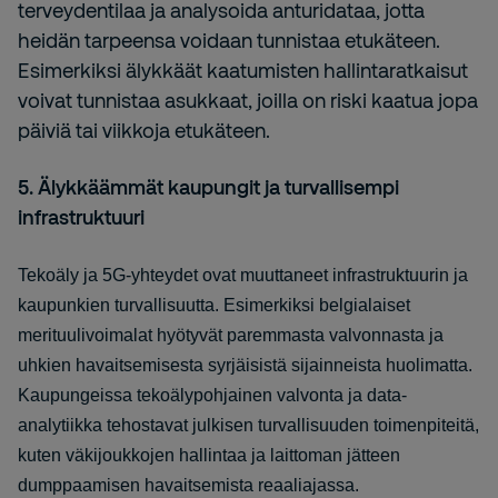
terveydentilaa ja analysoida anturidataa, jotta
heidän tarpeensa voidaan tunnistaa etukäteen.
Esimerkiksi älykkäät kaatumisten hallintaratkaisut
voivat tunnistaa asukkaat, joilla on riski kaatua jopa
päiviä tai viikkoja etukäteen.
5. Älykkäämmät kaupungit ja turvallisempi
infrastruktuuri
Tekoäly ja 5G-yhteydet ovat muuttaneet infrastruktuurin ja
kaupunkien turvallisuutta. Esimerkiksi belgialaiset
merituulivoimalat hyötyvät paremmasta valvonnasta ja
uhkien havaitsemisesta syrjäisistä sijainneista huolimatta.
Kaupungeissa tekoälypohjainen valvonta ja data-
analytiikka tehostavat julkisen turvallisuuden toimenpiteitä,
kuten väkijoukkojen hallintaa ja laittoman jätteen
dumppaamisen havaitsemista reaaliajassa.