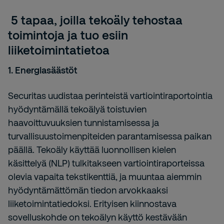
5 tapaa, joilla tekoäly tehostaa
toimintoja ja tuo esiin
liiketoimintatietoa
1. Energiasäästöt
Securitas uudistaa perinteistä vartiointiraportointia
hyödyntämällä tekoälyä toistuvien
haavoittuvuuksien tunnistamisessa ja
turvallisuustoimenpiteiden parantamisessa paikan
päällä. Tekoäly käyttää luonnollisen kielen
käsittelyä (NLP) tulkitakseen vartiointiraporteissa
olevia vapaita tekstikenttiä, ja muuntaa aiemmin
hyödyntämättömän tiedon arvokkaaksi
liiketoimintatiedoksi. Erityisen kiinnostava
sovelluskohde on tekoälyn käyttö kestävään