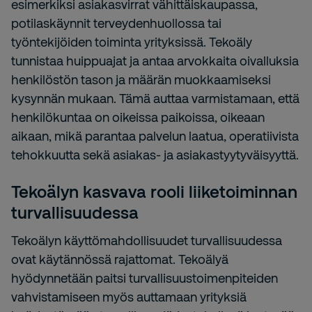
esimerkiksi asiakasvirrat vähittäiskaupassa,
potilaskäynnit terveydenhuollossa tai
työntekijöiden toiminta yrityksissä. Tekoäly
tunnistaa huippuajat ja antaa arvokkaita oivalluksia
henkilöstön tason ja määrän muokkaamiseksi
kysynnän mukaan. Tämä auttaa varmistamaan, että
henkilökuntaa on oikeissa paikoissa, oikeaan
aikaan, mikä parantaa palvelun laatua, operatiivista
tehokkuutta sekä asiakas- ja asiakastyytyväisyyttä.
Tekoälyn kasvava rooli liiketoiminnan
turvallisuudessa
Tekoälyn käyttömahdollisuudet turvallisuudessa
ovat käytännössä rajattomat. Tekoälyä
hyödynnetään paitsi turvallisuustoimenpiteiden
vahvistamiseen myös auttamaan yrityksiä