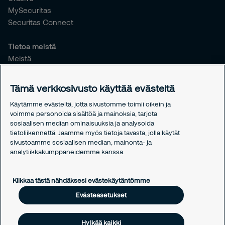
MySecuritas
Securitas Connect
Tietoa meistä
Meistä
Vastuullisuus
Tiedotteet
Tämä verkkosivusto käyttää evästeitä
Työntekijöille
Käytämme evästeitä, jotta sivustomme toimii oikein ja
voimme personoida sisältöä ja mainoksia, tarjota
Oikeudelliset asiat
sosiaalisen median ominaisuuksia ja analysoida
Tietosuojakäytäntömme
tietoliikennettä. Jaamme myös tietoja tavasta, jolla käytät
Evästekäytäntömme
sivustoamme sosiaalisen median, mainonta- ja
analytiikkakumppaneidemme kanssa.
Evästeasetukset
Klikkaa tästä nähdäksesi evästekäytäntömme
Evästeasetukset
Hylkää kaikki