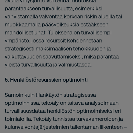
avulla yritysjohto voi tehdä muutoksia
parantaakseen turvallisuutta, esimerkiksi
vahvistamalla valvontaa korkean riskin alueilla tai
muokkaamalla pääsyoikeuksia estääkseen
mahdolliset uhat. Tuloksena on turvallisempi
ympäristö, jossa resurssit kohdennetaan
strategisesti maksimaalisen tehokkuuden ja
vaikuttavuuden saavuttamiseksi, mikä parantaa
yleistä turvallisuutta ja valmiustasoa.
5. Henkilöstöresurssien optimointi
Samoin kuin tilankäytön strategisessa
optimoinnissa, tekoäly on taitava analysoimaan
turvallisuusdataa henkilöstön optimoimiseksi eri
toimialoilla. Tekoäly tunnistaa turvakameroiden ja
kulunvalvontajärjestelmien tallentaman liikenteen –