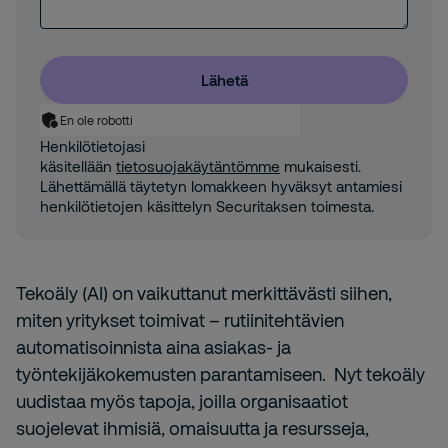
Lähetä
En ole robotti
Henkilötietojasi
käsitellään
tietosuojakäytäntömme
mukaisesti.
Lähettämällä täytetyn lomakkeen hyväksyt antamiesi
henkilötietojen käsittelyn Securitaksen toimesta.
Tekoäly (AI) on vaikuttanut merkittävästi siihen,
miten yritykset toimivat – rutiinitehtävien
automatisoinnista aina asiakas- ja
työntekijäkokemusten parantamiseen. Nyt tekoäly
uudistaa myös tapoja, joilla organisaatiot
suojelevat ihmisiä, omaisuutta ja resursseja,