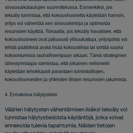
siivousaikataulujen suunnittelussa. Esimerkiksi, jos
tekoäly tunnistaa, että kokoushuonetta käytetään harvoin,
yritys voi vähentää sen siivouskertoja ja optimoida
resurssien käyttöä. Toisaalta, jos tekoäly havaitsee, että
kokoushuoneet ovat jatkuvasti ylibuukattuja, yritysjohto voi
tehdä päätöksiä avata lisää kokoustiloja tai siirtää suuria
kokoontumisia rauhallisempaan aikaan. Tämä strateginen
lähestymistapa varmistaa, että jokainen neliömetri
käytetään tehokkaasti parantaen toimistotilojen,
kokoushuoneiden ja yhteisten tilojen resurssien jakamista.
4. Ennakoiva hälytystieto
Väärien hälytysten vähentämisen lisäksi tekoäly voi
tunnistaa hälytystiedoista käytäntöjä, jotka voivat
ennakoida tulevia tapahtumia. Näiden tietojen