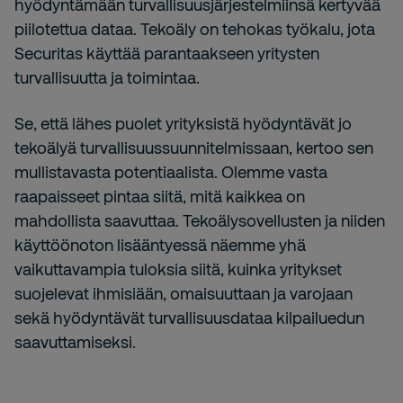
hyödyntämään turvallisuusjärjestelmiinsä kertyvää
piilotettua dataa. Tekoäly on tehokas työkalu, jota
Securitas käyttää parantaakseen yritysten
turvallisuutta ja toimintaa.
Se, että lähes puolet yrityksistä hyödyntävät jo
tekoälyä turvallisuussuunnitelmissaan, kertoo sen
mullistavasta potentiaalista. Olemme vasta
raapaisseet pintaa siitä, mitä kaikkea on
mahdollista saavuttaa. Tekoälysovellusten ja niiden
käyttöönoton lisääntyessä näemme yhä
vaikuttavampia tuloksia siitä, kuinka yritykset
suojelevat ihmisiään, omaisuuttaan ja varojaan
sekä hyödyntävät turvallisuusdataa kilpailuedun
saavuttamiseksi.