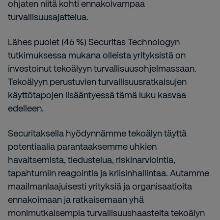
ohjaten niitä kohti ennakoivampaa
turvallisuusajattelua.
Lähes puolet (46 %) Securitas Technologyn
tutkimuksessa mukana olleista yrityksistä on
investoinut tekoälyyn turvallisuusohjelmassaan.
Tekoälyyn perustuvien turvallisuusratkaisujen
käyttötapojen lisääntyessä tämä luku kasvaa
edelleen.
Securitaksella hyödynnämme tekoälyn täyttä
potentiaalia parantaaksemme uhkien
havaitsemista, tiedustelua, riskinarviointia,
tapahtumiin reagointia ja kriisinhallintaa. Autamme
maailmanlaajuisesti yrityksiä ja organisaatioita
ennakoimaan ja ratkaisemaan yhä
monimutkaisempia turvallisuushaasteita tekoälyn