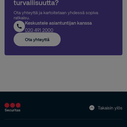
turvallisuutta?
Ota yhteyttä ja kartoitetaan yhdessä sopiva
ratkaisu.
Keskustele asiantuntijan kanssa
020 491 2000
Ota yhteyttä
Takaisin ylös