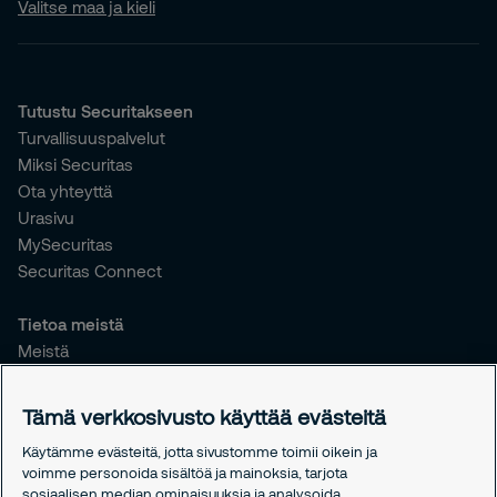
Valitse maa ja kieli
Tutustu Securitakseen
Turvallisuuspalvelut
Miksi Securitas
Ota yhteyttä
Urasivu
MySecuritas
Securitas Connect
Tietoa meistä
Meistä
Vastuullisuus
Tiedotteet
Tämä verkkosivusto käyttää evästeitä
Työntekijöille
Käytämme evästeitä, jotta sivustomme toimii oikein ja
voimme personoida sisältöä ja mainoksia, tarjota
Oikeudelliset asiat
sosiaalisen median ominaisuuksia ja analysoida