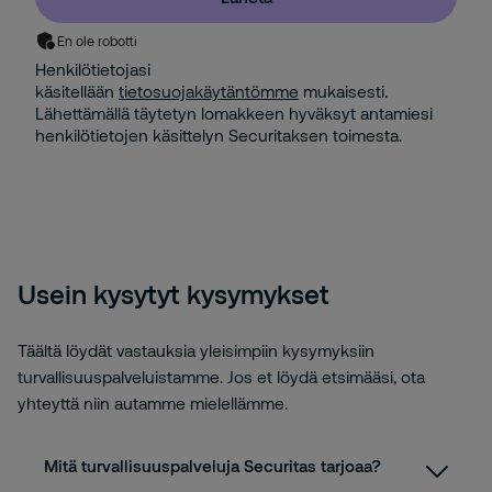
En ole robotti
Henkilötietojasi
käsitellään
tietosuojakäytäntömme
mukaisesti.
Lähettämällä täytetyn lomakkeen hyväksyt antamiesi
henkilötietojen käsittelyn Securitaksen toimesta.
Usein kysytyt kysymykset
Täältä löydät vastauksia yleisimpiin kysymyksiin
turvallisuuspalveluistamme. Jos et löydä etsimääsi, ota
yhteyttä niin autamme mielellämme.
Mitä turvallisuuspalveluja Securitas tarjoaa?