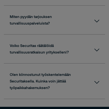
Miten pyydän tarjouksen
turvallisuuspalveluista?
yhteydenottolomake
Voiko Securitas räätälöidä
turvallisuusratkaisun yritykselleni?
Olen kiinnostunut työskentelemään
Securitaksella. Kuinka voin jättää
työpaikkahakemuksen?
Avoimet työpaikat -sivulla