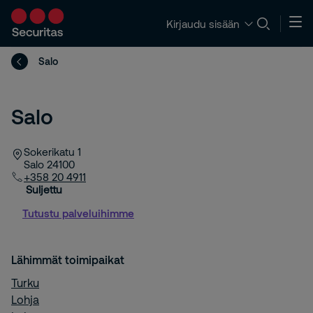
Kirjaudu sisään
Salo
Salo
Sokerikatu 1
Salo
24100
+358 20 4911
Suljettu
Tutustu palveluihimme
Lähimmät toimipaikat
Turku
Lohja