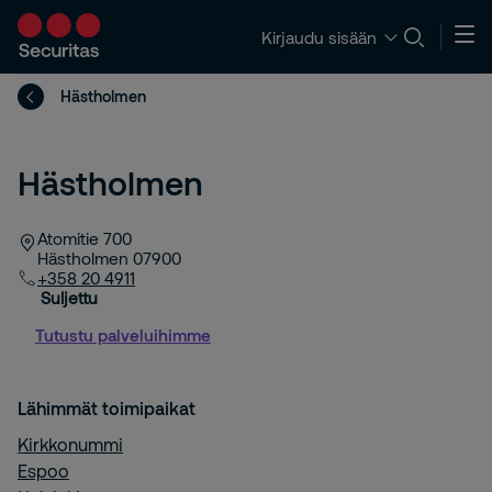
Kirjaudu sisään
Hästholmen
Hästholmen
Atomitie 700
Hästholmen
07900
+358 20 4911
Suljettu
Tutustu palveluihimme
Lähimmät toimipaikat
Kirkkonummi
Espoo