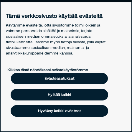
Vastuullisuus
Tiedotteet
Tämä verkkosivusto käyttää evästeitä
Työntekijöille
Käytämme evästeitä, jotta sivustomme toimii oikein ja
voimme personoida sisältöä ja mainoksia, tarjota
Oikeudelliset asiat
sosiaalisen median ominaisuuksia ja analysoida
Tietosuojakäytäntömme
tietoliikennettä. Jaamme myös tietoja tavasta, jolla käytät
sivustoamme sosiaalisen median, mainonta- ja
Evästekäytäntömme
analytiikkakumppaneidemme kanssa.
Evästeasetukset
Klikkaa tästä nähdäksesi evästekäytäntömme
Evästeasetukset
Hylkää kaikki
Hyväksy kaikki evästeet
Copyright © 2026 Securitas