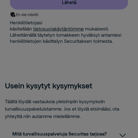
Lähetä
En ole robotti
Henkilötietojasi
käsitellään
tietosuojakäytäntömme
mukaisesti.
Lähettämällä täytetyn lomakkeen hyväksyt antamiesi
henkilötietojen käsittelyn Securitaksen toimesta.
Usein kysytyt kysymykset
Täältä löydät vastauksia yleisimpiin kysymyksiin
turvallisuuspalveluistamme. Jos et löydä etsimääsi, ota
yhteyttä niin autamme mielellämme.
Mitä turvallisuuspalveluja Securitas tarjoaa?