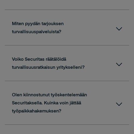
Miten pyydän tarjouksen
turvallisuuspalveluista?
yhteydenottolomake
Voiko Securitas räätälöidä
turvallisuusratkaisun yritykselleni?
Olen kiinnostunut työskentelemään
Securitaksella. Kuinka voin jättää
työpaikkahakemuksen?
Avoimet työpaikat -sivulla