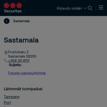
Kirjaudu sisään
Sastamala
Sastamala
Puistokatu 2
Sastamala
38200
+358 20 4911
Suljettu
Tutustu palveluihimme
Lähimmät toimipaikat
Tampere
Pori