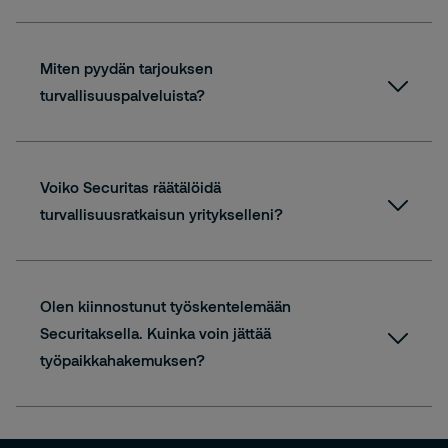
Miten pyydän tarjouksen
turvallisuuspalveluista?
yhteydenottolomake
Voiko Securitas räätälöidä
turvallisuusratkaisun yritykselleni?
Olen kiinnostunut työskentelemään
Securitaksella. Kuinka voin jättää
työpaikkahakemuksen?
Avoimet työpaikat -sivulla