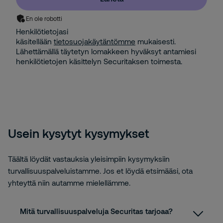
En ole robotti
Henkilötietojasi
käsitellään
tietosuojakäytäntömme
mukaisesti.
Lähettämällä täytetyn lomakkeen hyväksyt antamiesi
henkilötietojen käsittelyn Securitaksen toimesta.
Usein kysytyt kysymykset
Täältä löydät vastauksia yleisimpiin kysymyksiin
turvallisuuspalveluistamme. Jos et löydä etsimääsi, ota
yhteyttä niin autamme mielellämme.
Mitä turvallisuuspalveluja Securitas tarjoaa?