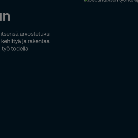
un
 itsensä arvostetuksi
kehittyä ja rakentaa
 työ todella