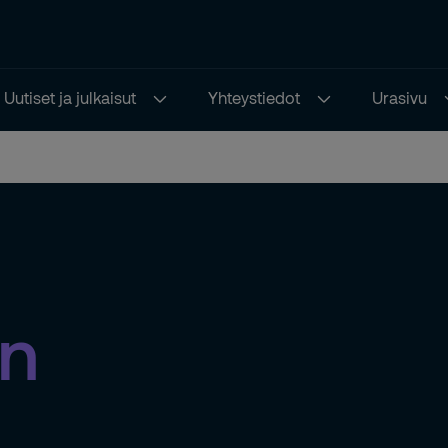
Uutiset ja julkaisut
Yhteystiedot
Urasivu
en
isempi
inen
ä