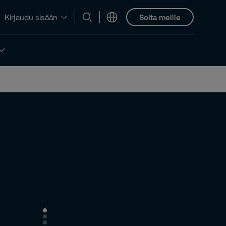
Soita meille
Kirjaudu sisään