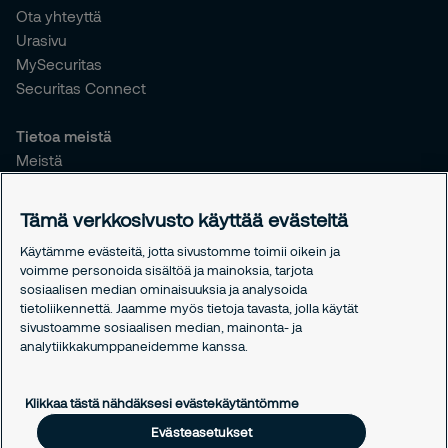
Ota yhteyttä
Urasivu
MySecuritas
Securitas Connect
Tietoa meistä
Meistä
Vastuullisuus
Tiedotteet
Tämä verkkosivusto käyttää evästeitä
Työntekijöille
Käytämme evästeitä, jotta sivustomme toimii oikein ja
voimme personoida sisältöä ja mainoksia, tarjota
Oikeudelliset asiat
sosiaalisen median ominaisuuksia ja analysoida
Tietosuojakäytäntömme
tietoliikennettä. Jaamme myös tietoja tavasta, jolla käytät
Evästekäytäntömme
sivustoamme sosiaalisen median, mainonta- ja
analytiikkakumppaneidemme kanssa.
Evästeasetukset
Klikkaa tästä nähdäksesi evästekäytäntömme
Evästeasetukset