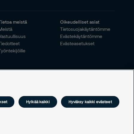
Tietoa meistä
Oikeudelliset asiat
Meistä
Tietosuojakäytäntömme
Vastuullisuus
Evästekäytäntömme
Tiedotteet
Evästeasetukset
Työntekijöille
kset
Hylkää kaikki
Hyväksy kaikki evästeet