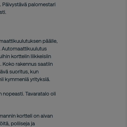
le. Päivystävä palomestari
ti.
maattikuulutuksen päälle,
a. Automaattikuulutus
in korttelin liikkeisiin
ti. Koko rakennus saatiin
tävä suoritus, kun
ii kymmeniä yrityksiä.
 nopeasti. Tavaratalo oli
annin kortteli on aivan
tä, poliiseja ja