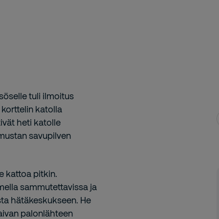
öselle tuli ilmoitus
korttelin katolla
vät heti katolle
mustan savupilven
 kattoa pitkin.
mella sammutettavissa ja
iasta hätäkeskukseen. He
aivan palonlähteen