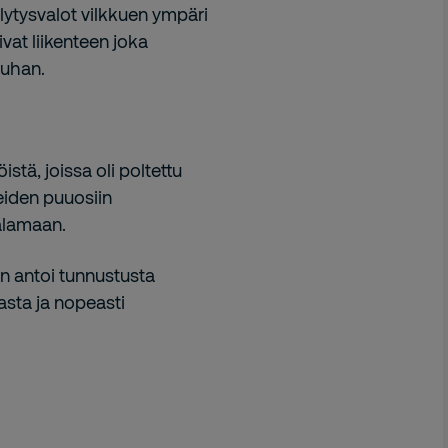
lytysvalot vilkkuen ympäri
sivat liikenteen joka
auhan.
stä, joissa oli poltettu
eiden puuosiin
palamaan.
n antoi tunnustusta
nasta ja nopeasti