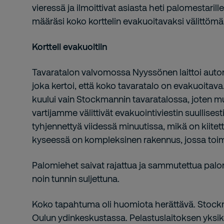
vieressä ja ilmoittivat asiasta heti palomestaril
määräsi koko korttelin evakuoitavaksi välittömäs
Kortteli evakuoitiin
Tavaratalon valvomossa Nyyssönen laittoi auto
joka kertoi, että koko tavaratalo on evakuoitav
kuului vain Stockmannin tavaratalossa, joten muih
vartijamme välittivät evakuointiviestin suullises
tyhjennettyä viidessä minuutissa, mikä on kiitet
kyseessä on kompleksinen rakennus, jossa toim
Palomiehet saivat rajattua ja sammutettua palon
noin tunnin suljettuna.
Koko tapahtuma oli huomiota herättävä. Stockm
Oulun ydinkeskustassa. Pelastuslaitoksen yksiköi