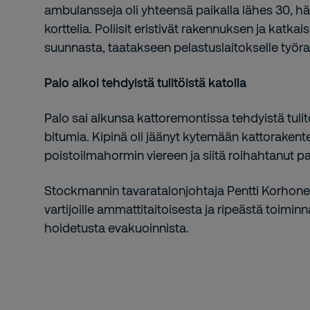
ambulansseja oli yhteensä paikalla lähes 30, hä
korttelia. Poliisit eristivät rakennuksen ja katkai
suunnasta, taatakseen pelastuslaitokselle työr
Palo alkoi tehdyistä tulitöistä katolla
Palo sai alkunsa kattoremontissa tehdyistä tulitöi
bitumia. Kipinä oli jäänyt kytemään kattorakent
poistoilmahormin viereen ja siitä roihahtanut 
Stockmannin tavaratalonjohtaja Pentti Korhone
vartijoille ammattitaitoisesta ja ripeästä toimin
hoidetusta evakuoinnista.