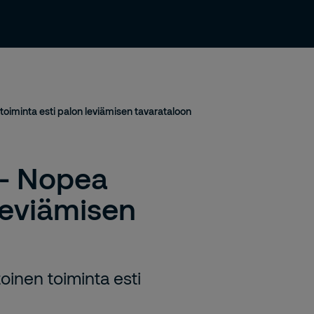
Uutiset ja julkaisut
Yhteystiedot
Urasivu
oiminta esti palon leviämisen tavarataloon
 - Nopea
 leviämisen
oinen toiminta esti