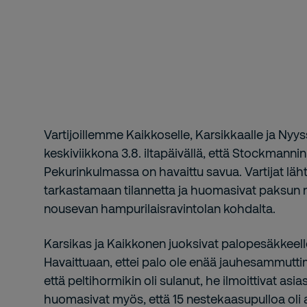
Vartijoillemme Kaikkoselle, Karsikkaalle ja Nyyss
keskiviikkona 3.8. iltapäivällä, että Stockmannin 
Pekurinkulmassa on havaittu savua. Vartijat lähti
tarkastamaan tilannetta ja huomasivat paksun 
nousevan hampurilaisravintolan kohdalta.
Karsikas ja Kaikkonen juoksivat palopesäkkeelle
Havaittuaan, ettei palo ole enää jauhesammutti
että peltihormikin oli sulanut, he ilmoittivat as
huomasivat myös, että 15 nestekaasupulloa oli 