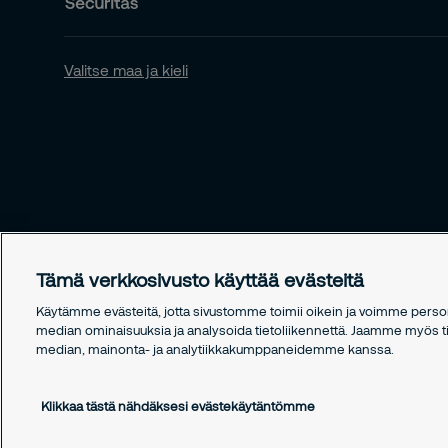
Valitse maa ja kieli
Tämä verkkosivusto käyttää evästeitä
Käytämme evästeitä, jotta sivustomme toimii oikein ja voimme persono
median ominaisuuksia ja analysoida tietoliikennettä. Jaamme myös tie
median, mainonta- ja analytiikkakumppaneidemme kanssa.
Copyright © 2026 Securitas
Klikkaa tästä nähdäksesi evästekäytäntömme