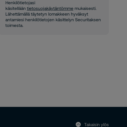
Henkilötietojasi
käsitellään
tietosuojakäytäntömme
mukaisesti.
Lähettämällä täytetyn lomakkeen hyväksyt
antamiesi henkilötietojen käsittelyn Securitaksen
toimesta.
Takaisin ylös