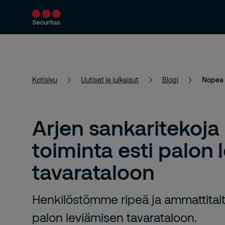
Turvallisuuspalvelut
Ratkaisumme
Kotisivu
Uutiset ja julkaisut
Blogi
Nopea t
Arjen sankaritekoja
toiminta esti palon
tavarataloon
Henkilöstömme ripeä ja ammattitait
palon leviämisen tavarataloon.