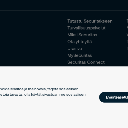
Tutustu Securitakseen
Turvallisuuspalvelut
Miksi Securitas
Ota yhteyttä
Urasivu
MySecuritas
Securitas Connect
ida sisältöä ja mainoksia, tarjota sosiaalisen
toja tavasta, jolla käytät sivustoamme sosiaalisen
Evästeasetu