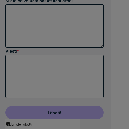
Mistä palvelusta haluat lisätietoa?
Viesti
Lähetä
En ole robotti