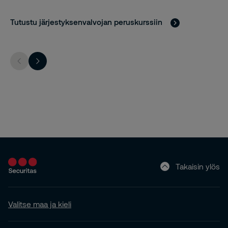
Tutustu järjestyksenvalvojan peruskurssiin
Takaisin ylös
Valitse maa ja kieli