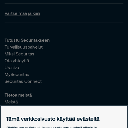
Valitse maa ja kieli
Tutustu Securitakseen
Turvallisuuspalvelut
Miksi Securitas
Ota yhteyttä
Urasivu
MySecuritas
Securitas Connect
Tietoa meistä
Meistä
Vastuullisuus
Tiedotteet
Tämä verkkosivusto käyttää evästeitä
Työntekijöille
Käytämme evästeitä, jotta sivustomme toimii oikein ja