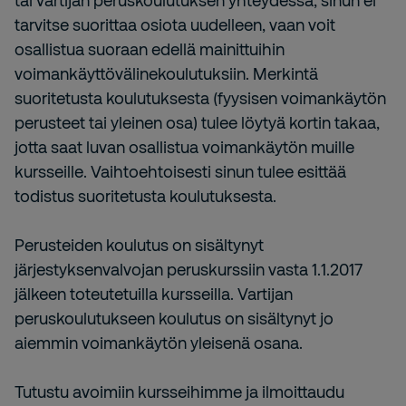
tai vartijan peruskoulutuksen yhteydessä, sinun ei
tarvitse suorittaa osiota uudelleen, vaan voit
osallistua suoraan edellä mainittuihin
voimankäyttövälinekoulutuksiin. Merkintä
suoritetusta koulutuksesta (fyysisen voimankäytön
perusteet tai yleinen osa) tulee löytyä kortin takaa,
jotta saat luvan osallistua voimankäytön muille
kursseille. Vaihtoehtoisesti sinun tulee esittää
todistus suoritetusta koulutuksesta.
Perusteiden koulutus on sisältynyt
järjestyksenvalvojan peruskurssiin vasta 1.1.2017
jälkeen toteutetuilla kursseilla. Vartijan
peruskoulutukseen koulutus on sisältynyt jo
aiemmin voimankäytön yleisenä osana.
Tutustu avoimiin kursseihimme ja ilmoittaudu