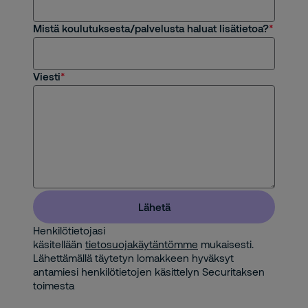
Mistä koulutuksesta/palvelusta haluat lisätietoa?
Viesti
Lähetä
Henkilötietojasi
käsitellään
tietosuojakäytäntömme
mukaisesti.
Lähettämällä täytetyn lomakkeen hyväksyt
antamiesi henkilötietojen käsittelyn Securitaksen
toimesta