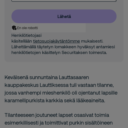
Lähetä
En ole robotti
Henkilötietojasi
käsitellään
tietosuojakäytäntömme
mukaisesti.
Lähettämällä täytetyn lomakkeen hyväksyt antamiesi
henkilötietojen käsittelyn Securitaksen toimesta.
Keväisenä sunnuntaina Lauttasaaren
kauppakeskus Lauttiksessa tuli vastaan tilanne,
jossa vanhempi mieshenkilö oli ojentanut lapsille
karamellipurkista karkkia sekä lääkeaineita.
Tilanteeseen joutuneet lapset osasivat toimia
esimerkillisesti ja toimittivat purkin sisältöineen