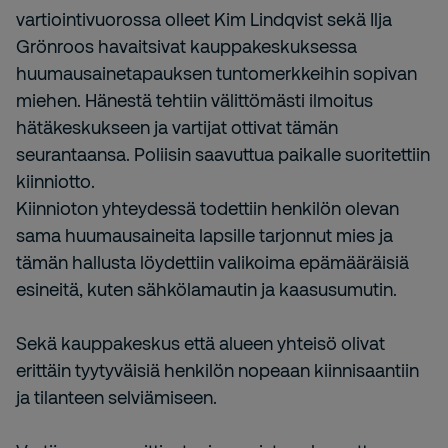
vartiointivuorossa olleet Kim Lindqvist sekä Ilja
Grönroos havaitsivat kauppakeskuksessa
huumausainetapauksen tuntomerkkeihin sopivan
miehen. Hänestä tehtiin välittömästi ilmoitus
hätäkeskukseen ja vartijat ottivat tämän
seurantaansa. Poliisin saavuttua paikalle suoritettiin
kiinniotto.
Kiinnioton yhteydessä todettiin henkilön olevan
sama huumausaineita lapsille tarjonnut mies ja
tämän hallusta löydettiin valikoima epämääräisiä
esineitä, kuten sähkölamautin ja kaasusumutin.
Sekä kauppakeskus että alueen yhteisö olivat
erittäin tyytyväisiä henkilön nopeaan kiinnisaantiin
ja tilanteen selviämiseen.