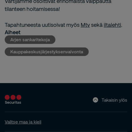
Vartijamme osoittivat erinomaista valppautta
tilanteen hoitamisessa!
Tapahtuneesta uutisoivat myös
Mtv
sekä
iltalehti
.
Aiheet
Arjen sankaritekoja
Kauppakeskusjärjestyksenvalvonta
Takaisin ylös
Valitse maa ja kieli