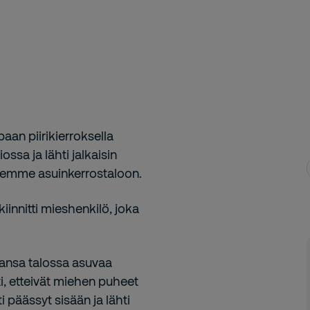
aan piirikierroksella
ossa ja lähti jalkaisin
seemme asuinkerrostaloon.
nnitti mieshenkilö, joka
vansa talossa asuvaa
ti, etteivät miehen puheet
 päässyt sisään ja lähti