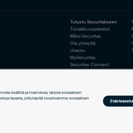
Tutustu Securitakseen
Turvallisuuspalvelut
Miksi Securitas
Ota yhteyttä
Urasivu
MySecuritas
Securitas Connect
ida sisältöä ja mainoksia, tarjota sosiaalisen
toja tavasta, jolla käytät sivustoamme sosiaalisen
Evästeasetu