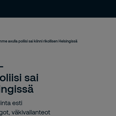
Uutiset ja julkaisut
Yhteystiedot
Urasivu
mme avulla poliisi sai kiinni rikollisen Helsingissä
-
liisi sai
singissä
nta esti
ot, väkivallanteot