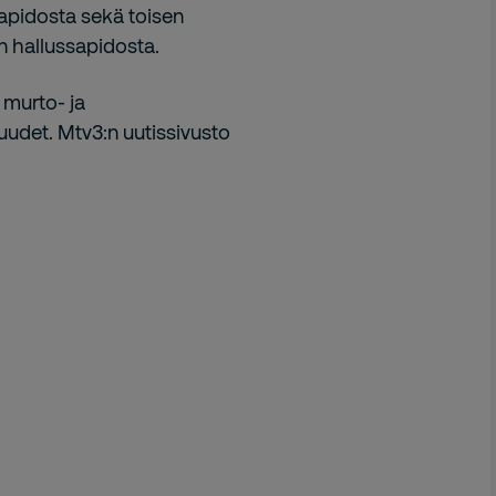
apidosta sekä toisen
n hallussapidosta.
 murto- ja
uudet. Mtv3:n uutissivusto