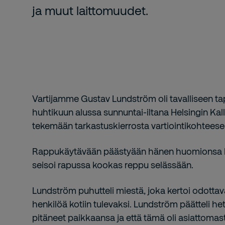
ja muut laittomuudet.
Vartijamme Gustav Lundström oli tavalliseen tap
huhtikuun alussa sunnuntai-iltana Helsingin Kalli
tekemään tarkastuskierrosta vartiointikohtee
Rappukäytävään päästyään hänen huomionsa kii
seisoi rapussa kookas reppu selässään.
Lundström puhutteli miestä, joka kertoi odotta
henkilöä kotiin tulevaksi. Lundström päätteli he
pitäneet paikkaansa ja että tämä oli asiattomasti