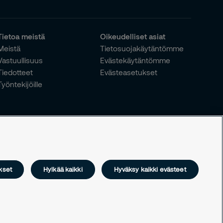
Tietoa meistä
Oikeudelliset asiat
Meistä
Tietosuojakäytäntömme
Vastuullisuus
Evästekäytäntömme
Tiedotteet
Evästeasetukset
Työntekijöille
kset
Hylkää kaikki
Hyväksy kaikki evästeet