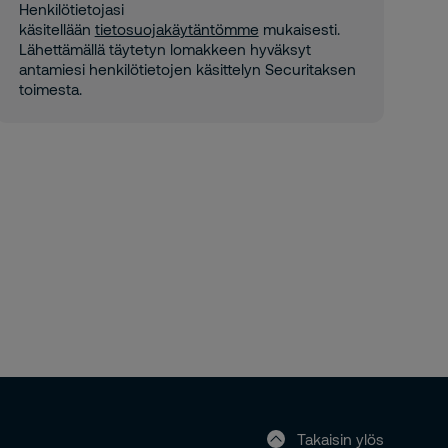
Henkilötietojasi
käsitellään
tietosuojakäytäntömme
mukaisesti.
Lähettämällä täytetyn lomakkeen hyväksyt
antamiesi henkilötietojen käsittelyn Securitaksen
toimesta.
Takaisin ylös