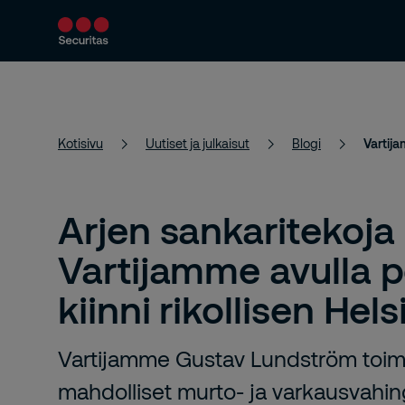
Turvallisuuspalvelut
Ratkaisumme
Kotisivu
Uutiset ja julkaisut
Blogi
Vartija
Arjen sankaritekoja 
Vartijamme avulla po
kiinni rikollisen Hel
Vartijamme Gustav Lundström toimi
mahdolliset murto- ja varkausvahing