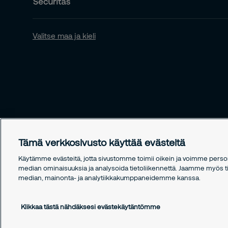
Valitse maa ja kieli
Tämä verkkosivusto käyttää evästeitä
Käytämme evästeitä, jotta sivustomme toimii oikein ja voimme persono
median ominaisuuksia ja analysoida tietoliikennettä. Jaamme myös tie
median, mainonta- ja analytiikkakumppaneidemme kanssa.
Copyright © 2026 Securitas
Klikkaa tästä nähdäksesi evästekäytäntömme