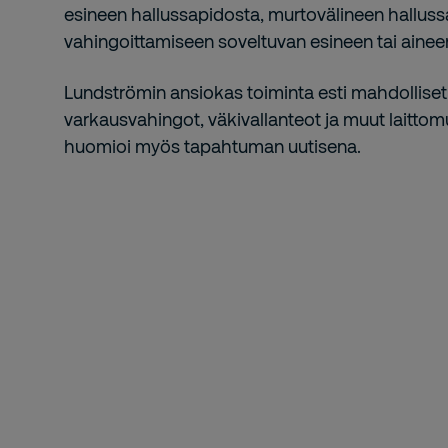
esineen hallussapidosta, murtovälineen halluss
vahingoittamiseen soveltuvan esineen tai ainee
Lundströmin ansiokas toiminta esti mahdolliset
varkausvahingot, väkivallanteot ja muut laittom
huomioi myös tapahtuman uutisena.