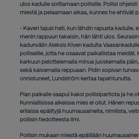
ulos kadulle soittamaan poliisille. Poliisi ohjei
miestä ja pelaamaan aikaa, kunnes he ehtivät pa
- Kaveri tajusi heti, kun lähdin rapusta kadulle, e
menin rappuun takaisin, hän lähti ulos. Seura
kadunvälin Aleksis Kiven kadulta Vaasankadulle
poliiseille, jotta he osaavat paikallistaa meidät. 
karkuun pelottelemalla minua juoskemalla päin, 
sekä kaivamalla reppuaan. Pidin sopivan turvavä
onnistuneet, Lundström kertaa tapahtunutta.
Pian paikalle saapui kaksi poliisipartiota ja he
Kunniallisissa aikeissa mies ei ollut. Hänen re
erilaisia epäiltyjä huumausaineita, nimilista, vei
poliisin tiedotteesta ilmi.
Poliisin mukaan miestä epäillään huumausaineri