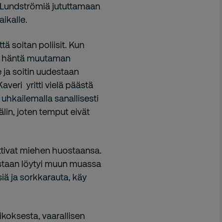
sti Lundströmiä jututtamaan
ikalle.
ttä soitan poliisit. Kun
sin häntä muutaman
 ja soitin uudestaan
Kaveri yritti vielä päästä
uhkailemalla sanallisesti
lin, joten temput eivät
 ottivat miehen huostaansa.
pustaan löytyi muun muassa
tsiä ja sorkkarauta, käy
koksesta, vaarallisen