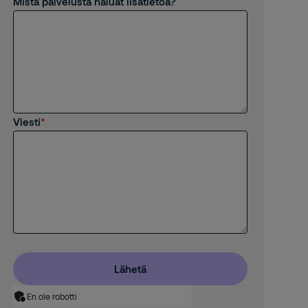
Mistä palvelusta haluat lisätietoa?
Viesti
Lähetä
En ole robotti