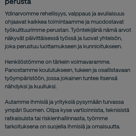
perusta
Ydinarvomme rehellisyys, valppaus ja avuliaisuus
ohjaavat kaikkea toimintaamme ja muodostavat
työkulttuurimme perustan. Työntekijänä nämä arvot
näkyvät päivittäisessä työssä ja luovat yhteisön,
joka perustuu luottamukseen ja kunnioitukseen.
Henkilöstömme on tärkein voimavaramme.
Panostamme koulutukseen, tukeen ja osallistavaan
työympäristöön, jossa jokainen tuntee itsensä
nähdyksi ja kuulluksi.
Autamme ihmisiä ja yrityksiä pysymään turvassa
ympäri Suomen. Olipa kyse
vartioinnista
, teknisistä
ratkaisuista tai riskienhallinnasta, työmme
tarkoituksena on suojella ihmisiä ja omaisuutta.