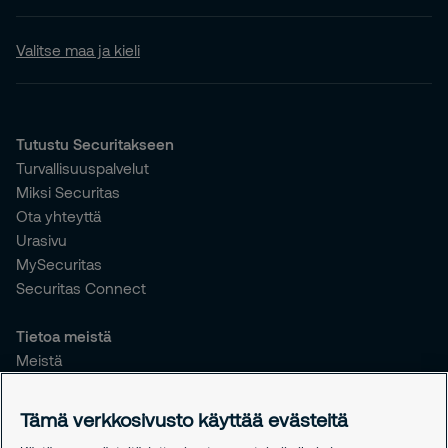
Valitse maa ja kieli
Tutustu Securitakseen
Turvallisuuspalvelut
Miksi Securitas
Ota yhteyttä
Urasivu
MySecuritas
Securitas Connect
Tietoa meistä
Meistä
Vastuullisuus
Tiedotteet
Tämä verkkosivusto käyttää evästeitä
Työntekijöille