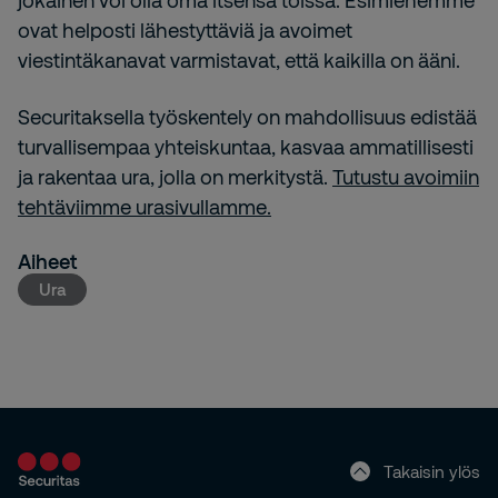
jokainen voi olla oma itsensä töissä. Esimiehemme
ovat helposti lähestyttäviä ja avoimet
viestintäkanavat varmistavat, että kaikilla on ääni.
Securitaksella työskentely on mahdollisuus edistää
turvallisempaa yhteiskuntaa, kasvaa ammatillisesti
ja rakentaa ura, jolla on merkitystä.
Tutustu avoimiin
tehtäviimme urasivullamme.
Aiheet
Ura
Takaisin ylös