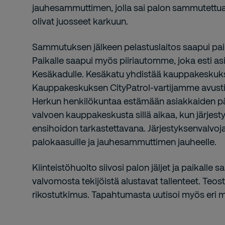
jauhesammuttimen, jolla sai palon sammutettua
olivat juosseet karkuun.
Sammutuksen jälkeen pelastuslaitos saapui paikal
Paikalle saapui myös piiriautomme, joka esti a
Kesäkadulle. Kesäkatu yhdistää kauppakeskuks
Kauppakeskuksen CityPatrol-vartijamme avustiv
Herkun henkilökuntaa estämään asiakkaiden p
valvoen kauppakeskusta sillä aikaa, kun järjes
ensihoidon tarkastettavana. Järjestyksenvalvoja
palokaasuille ja jauhesammuttimen jauheelle.
Kiinteistöhuolto siivosi palon jäljet ja paikalle s
valvomosta tekijöistä alustavat tallenteet. Teos
rikostutkimus. Tapahtumasta uutisoi myös eri m