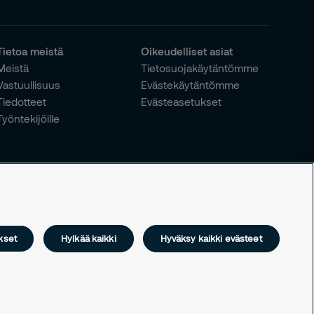
Tietoa meistä
Oikeudelliset asiat
Meistä
Tietosuojakäytäntömme
Vastuullisuus
Evästekäytäntömme
Tiedotteet
Evästeasetukset
Työntekijöille
kset
Hylkää kaikki
Hyväksy kaikki evästeet