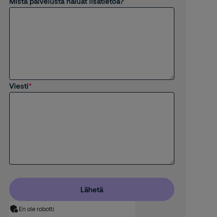
Mistä palvelusta haluat lisätietoa?
Viesti
Lähetä
En ole robotti