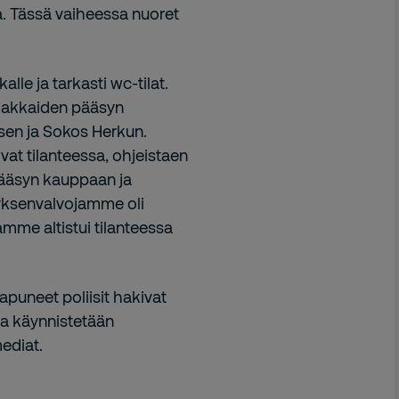
. Tässä vaiheessa nuoret
le ja tarkasti wc-tilat.
siakkaiden pääsyn
en ja Sokos Herkun.
at tilanteessa, ohjeistaen
ääsyn kauppaan ja
tyksenvalvojamme oli
mme altistui tilanteessa
aapuneet poliisit hakivat
ta käynnistetään
ediat.