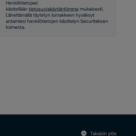
Henkilötietojasi
käsitellään
tietosuojakäytäntömme
mukaisesti.
Lähettämällä täytetyn lomakkeen hyväksyt
antamiesi henkilötietojen käsittelyn Securitaksen
toimesta.
Takaisin ylös