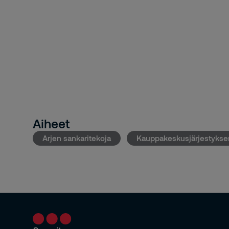
Aiheet
Arjen sankaritekoja
Kauppakeskusjärjestykse