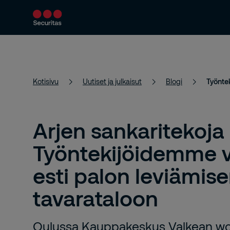
Turvallisuuspalvelut
Ratkaisumme
Kotisivu
Uutiset ja julkaisut
Blogi
Arjen sankaritekoja 
Työntekijöidemme 
esti palon leviämis
tavarataloon
Oulussa Kauppakeskus Valkean wc-ti