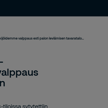
Uutiset ja julkaisut
Yhteystiedot
Urasivu
Työntekijöidemme valppaus esti palon leviämisen tavarataloon
-
valppaus
en
loissa sytytettiin