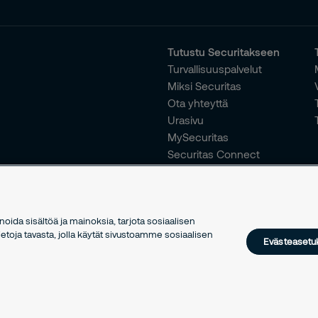
Tutustu Securitakseen
Turvallisuuspalvelut
Miksi Securitas
Ota yhteyttä
Urasivu
MySecuritas
Securitas Connect
ida sisältöä ja mainoksia, tarjota sosiaalisen
toja tavasta, jolla käytät sivustoamme sosiaalisen
Evästeasetu