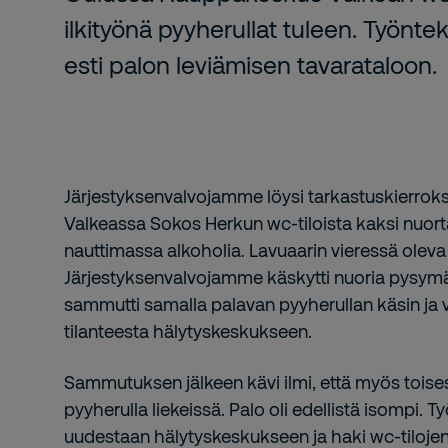
ilkityönä pyyherullat tuleen. Työnt
esti palon leviämisen tavarataloon.
Järjestyksenvalvojamme löysi tarkastuskierrok
Valkeassa Sokos Herkun wc-tiloista kaksi nuo
nauttimassa alkoholia. Lavuaarin vieressä oleva 
Järjestyksenvalvojamme käskytti nuoria pysymä
sammutti samalla palavan pyyherullan käsin ja v
tilanteesta hälytyskeskukseen.
Sammutuksen jälkeen kävi ilmi, että myös toises
pyyherulla liekeissä. Palo oli edellistä isompi. 
uudestaan hälytyskeskukseen ja haki wc-tilojen