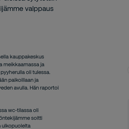
ekijämme valppaus
sella kauppakeskus
rta meikkaamassa ja
pyyherulla oli tulessa.
än paikoillaan ja
eden avulla. Hän raportoi
sa wc-tilassa oli
Työntekijämme soitti
 ulkopuolelta