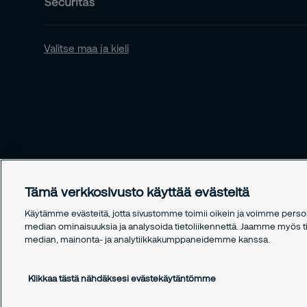
Valitse maa ja kieli
Tämä verkkosivusto käyttää evästeitä
Käytämme evästeitä, jotta sivustomme toimii oikein ja voimme persono
median ominaisuuksia ja analysoida tietoliikennettä. Jaamme myös tie
median, mainonta- ja analytiikkakumppaneidemme kanssa.
Copyright © 2026 Securitas
Klikkaa tästä nähdäksesi evästekäytäntömme