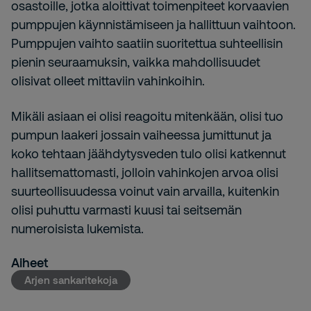
osastoille, jotka aloittivat toimenpiteet korvaavien
pumppujen käynnistämiseen ja hallittuun vaihtoon.
Pumppujen vaihto saatiin suoritettua suhteellisin
pienin seuraamuksin, vaikka mahdollisuudet
olisivat olleet mittaviin vahinkoihin.
Mikäli asiaan ei olisi reagoitu mitenkään, olisi tuo
pumpun laakeri jossain vaiheessa jumittunut ja
koko tehtaan jäähdytysveden tulo olisi katkennut
hallitsemattomasti, jolloin vahinkojen arvoa olisi
suurteollisuudessa voinut vain arvailla, kuitenkin
olisi puhuttu varmasti kuusi tai seitsemän
numeroisista lukemista.
Aiheet
Arjen sankaritekoja