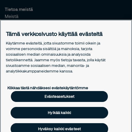
Tietoa meistä
Meistä
Vastuullisuus
Tiedotteet
Tämä verkkosivusto käyttää evästeitä
Työntekijöille
Käytämme evästeitä, jotta sivustomme toimii oikein ja
voimme personoida sisältöä ja mainoksia, tarjota
Oikeudelliset asiat
sosiaalisen median ominaisuuksia ja analysoida
Tietosuojakäytäntömme
tietoliikennettä. Jaamme myös tietoja tavasta, jolla käytät
Evästekäytäntömme
sivustoamme sosiaalisen median, mainonta- ja
analytiikkakumppaneidemme kanssa.
Evästeasetukset
Klikkaa tästä nähdäksesi evästekäytäntömme
Evästeasetukset
Hylkää kaikki
Hyväksy kaikki evästeet