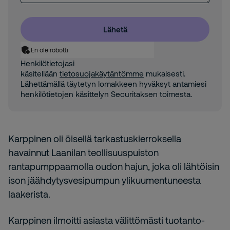
Lähetä
En ole robotti
Henkilötietojasi
käsitellään
tietosuojakäytäntömme
mukaisesti.
Lähettämällä täytetyn lomakkeen hyväksyt antamiesi
henkilötietojen käsittelyn Securitaksen toimesta.
Karppinen oli öisellä tarkastuskierroksella
havainnut Laanilan teollisuuspuiston
rantapumppaamolla oudon hajun, joka oli lähtöisin
ison jäähdytysvesipumpun ylikuumentuneesta
laakerista.
Karppinen ilmoitti asiasta välittömästi tuotanto-