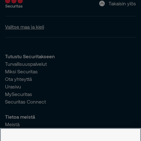
Takaisin ylös
Valitse maa ja kieli
Tutustu Securitakseen
Turvallisuuspalvelut
Miksi Securitas
Ota yhteyttä
Urasivu
MySecuritas
Securitas Connect
Tietoa meistä
Meistä
Vastuullisuus
Tiedotteet