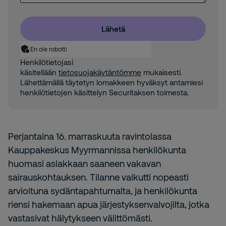
Lähetä
En ole robotti
Henkilötietojasi
käsitellään
tietosuojakäytäntömme
mukaisesti.
Lähettämällä täytetyn lomakkeen hyväksyt antamiesi
henkilötietojen käsittelyn Securitaksen toimesta.
Perjantaina 16. marraskuuta ravintolassa
Kauppakeskus Myyrmannissa henkilökunta
huomasi asiakkaan saaneen vakavan
sairauskohtauksen. Tilanne vaikutti nopeasti
arvioituna sydäntapahtumalta, ja henkilökunta
riensi hakemaan apua järjestyksenvalvojilta, jotka
vastasivat hälytykseen välittömästi.