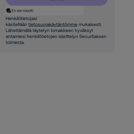
En ole robotti
Henkilötietojasi
käsitellään
tietosuojakäytäntömme
mukaisesti.
Lähettämällä täytetyn lomakkeen hyväksyt
antamiesi henkilötietojen käsittelyn Securitaksen
toimesta.