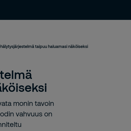
Uutiset ja julkaisut
Yhteystiedot
Urasivu
hälytysjärjestelmä taipuu haluamasi näköiseksi
stelmä
köiseksi
rvata monin tavoin
4Kodin vahvuus on
niteltu