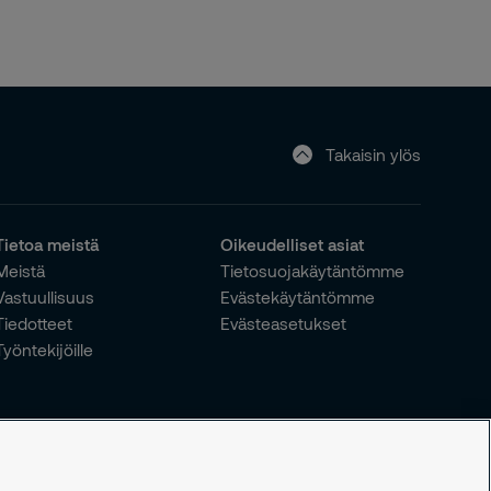
Takaisin ylös
Tietoa meistä
Oikeudelliset asiat
Meistä
Tietosuojakäytäntömme
Vastuullisuus
Evästekäytäntömme
Tiedotteet
Evästeasetukset
Työntekijöille