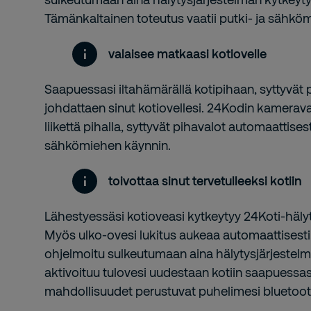
Tämänkaltainen toteutus vaatii putki- ja sähkö
valaisee matkaasi kotiovelle
Saapuessasi iltahämärällä kotipihaan, syttyvät 
johdattaen sinut kotiovellesi. 24Kodin kamera
liikettä pihalla, syttyvät pihavalot automaattisest
sähkömiehen käynnin.
toivottaa sinut tervetulleeksi kotiin
Lähestyessäsi kotioveasi kytkeytyy 24Koti-hälyt
Myös ulko-ovesi lukitus aukeaa automaattisesti. 
ohjelmoitu sulkeutumaan aina hälytysjärjestelmä
aktivoituu tulovesi uudestaan kotiin saapuessas
mahdollisuudet perustuvat puhelimesi bluetoo