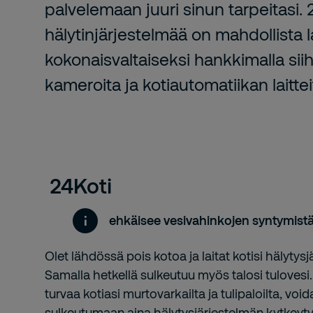
palvelemaan juuri sinun tarpeitasi. 
hälytinjärjestelmää on mahdollista 
kokonaisvaltaiseksi hankkimalla siih
kameroita ja kotiautomatiikan laittei
24Koti
ehkäisee vesivahinkojen syntymist
Olet lähdössä pois kotoa ja laitat kotisi hälytys
Samalla hetkellä sulkeutuu myös talosi tulovesi. 
turvaa kotiasi murtovarkailta ja tulipaloilta, v
sulkeutumaan aina hälytysjärjestelmän kytkeyty