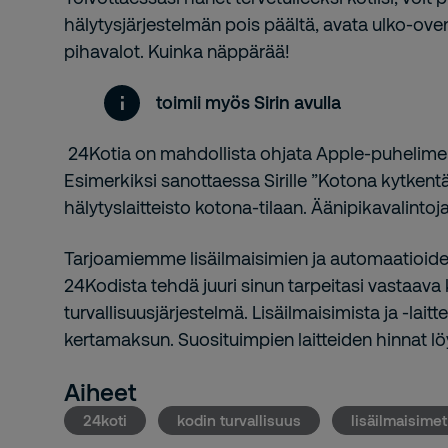
hälytysjärjestelmän pois päältä, avata ulko-oven
pihavalot. Kuinka näppärää!
toimii myös Sirin avulla
24Kotia on mahdollista ohjata Apple-puhelimen 
Esimerkiksi sanottaessa Sirille ”Kotona kytkentä
hälytyslaitteisto kotona-tilaan. Äänipikavalintoj
Tarjoamiemme lisäilmaisimien ja automaatioide
24Kodista tehdä juuri sinun tarpeitasi vastaava
turvallisuusjärjestelmä. Lisäilmaisimista ja -lait
kertamaksun. Suosituimpien laitteiden hinnat l
Aiheet
24koti
kodin turvallisuus
lisäilmaisimet