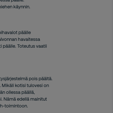
miehen käynnin.
pihavalot päälle
valvonnan havaitessa
i päälle. Toteutus vaatii
ysjärjestelmä pois päältä.
Mikäli kotisi tulovesi on
n ollessa päällä,
i. Nämä edellä mainitut
th-toimintoon.