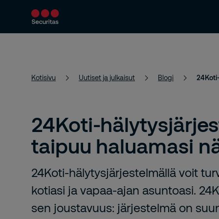
Turvallisuuspalvelut
Ratkaisumme
Kotisivu
Uutiset ja julkaisut
Blogi
24Koti-
24Koti-hälytysjärje
taipuu haluamasi nä
24Koti-hälytysjärjestelmällä voit tu
kotiasi ja vapaa-ajan asuntoasi. 2
sen joustavuus: järjestelmä on suun