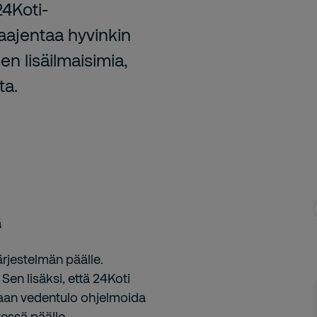
24Koti-
laajentaa hyvinkin
en lisäilmaisimia,
ta.
ä
järjestelmän päälle.
Sen lisäksi, että 24Koti
oidaan vedentulo ohjelmoida
essä päälle.