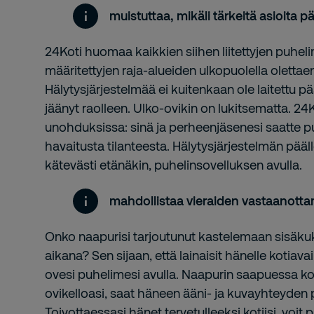
muistuttaa, mikäli tärkeitä asioita
24Koti huomaa kaikkien siihen liitettyjen puhel
määritettyjen raja-alueiden ulkopuolella olettaen,
Hälytysjärjestelmää ei kuitenkaan ole laitettu p
jäänyt raolleen. Ulko-ovikin on lukitsematta. 24
unohduksissa: sinä ja perheenjäsenesi saatte p
havaitusta tilanteesta. Hälytysjärjestelmän pääl
kätevästi etänäkin, puhelinsovelluksen avulla.
mahdollistaa vieraiden vastaanott
Onko naapurisi tarjoutunut kastelemaan sisäk
aikana? Sen sijaan, että lainaisit hänelle kotiava
ovesi puhelimesi avulla. Naapurin saapuessa kot
ovikelloasi, saat häneen ääni- ja kuvayhteyden 
Toivottaessasi hänet tervetulleeksi kotiisi, voit