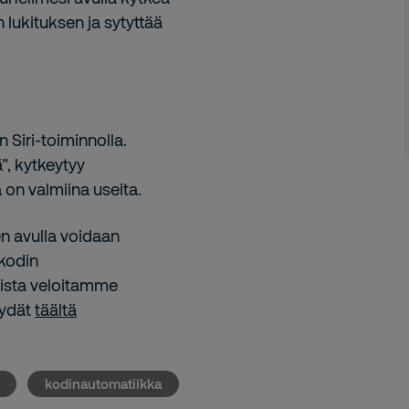
 lukituksen ja sytyttää
Siri-toiminnolla.
”, kytkeytyy
a on valmiina useita.
n avulla voidaan
 kodin
teista veloitamme
öydät
täältä
kodinautomatiikka