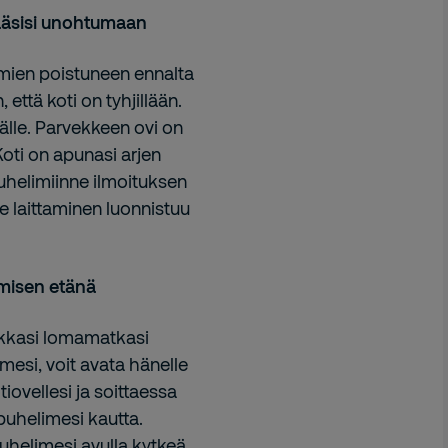
 pääsisi unohtumaan
imien poistuneen ennalta
 että koti on tyhjillään.
äälle. Parvekkeen ovi on
Koti on apunasi arjen
uhelimiinne ilmoituksen
le laittaminen luonnistuu
amisen etänä
ukkasi lomamatkasi
imesi, voit avata hänelle
iovellesi ja soittaessa
puhelimesi kautta.
 puhelimesi avulla kytkeä