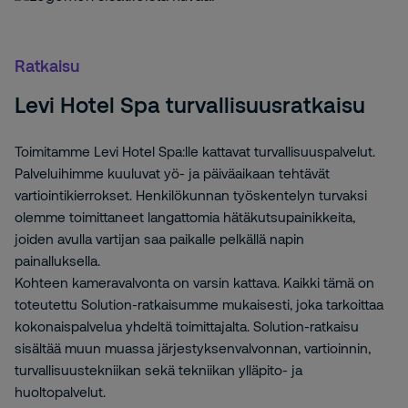
Ratkaisu
Levi Hotel Spa turvallisuusratkaisu
Toimitamme Levi Hotel Spa:lle kattavat turvallisuuspalvelut.
Palveluihimme kuuluvat yö- ja päiväaikaan tehtävät
vartiointikierrokset. Henkilökunnan työskentelyn turvaksi
olemme toimittaneet langattomia hätäkutsupainikkeita,
joiden avulla vartijan saa paikalle pelkällä napin
painalluksella.
Kohteen kameravalvonta on varsin kattava. Kaikki tämä on
toteutettu Solution-ratkaisumme mukaisesti, joka tarkoittaa
kokonaispalvelua yhdeltä toimittajalta. Solution-ratkaisu
sisältää muun muassa järjestyksenvalvonnan, vartioinnin,
turvallisuustekniikan sekä tekniikan ylläpito- ja
huoltopalvelut.