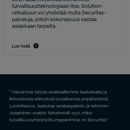
turvallisuusteknologiaan itse. Solution-
ratkaisuun voi yhdistää muita Securitas-
palveluja, jolloin kokonaisuus vastaa
asiakkaan tarpeita.
Lue lisää
" Haluamme tarjota asiakkaillemme laadukkaita ja
ikimuistoisia elämyksiä turvallisessa ympäristössä.
Luotettavuus, laadukas asiakaspalvelu ja tekninen
osaaminen ovatkin tärkeimmät syyt, miksi
turvallisuusyhteistyökumppanimme on Securitas"