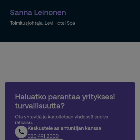
Sanna Leinonen
Toimitusjohtaja, Levi Hotel Spa
Haluatko parantaa yrityksesi
turvallisuutta?
Ota yhteyttä ja kartoitetaan yhdessä sopiva
ratkaisu.
Keskustele asiantuntijan kanssa
020 491 2000