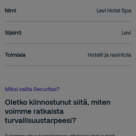
Nimi
Levi Hotel Spa
Sijainti
Levi
Toimiala
Hotelli ja ravintola
Miksi valita Securitas?
Oletko kiinnostunut siitä, miten
voimme ratkaista
turvallisuustarpeesi?
Autamme sinua tunnistamaan yrityksesi uhat ja riskit.