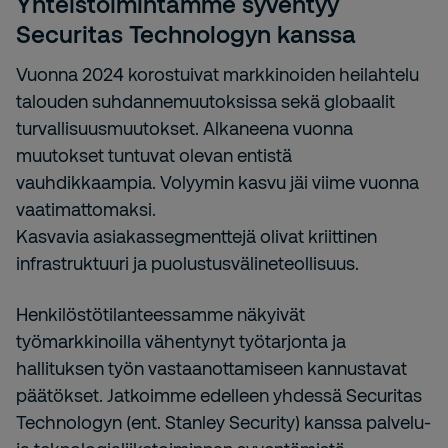
Yhteistoimintamme syventyy
Securitas Technologyn kanssa
Vuonna 2024 korostuivat markkinoiden heilahtelu
talouden suhdannemuutoksissa sekä globaalit
turvallisuusmuutokset. Alkaneena vuonna
muutokset tuntuvat olevan entistä
vauhdikkaampia. Volyymin kasvu jäi viime vuonna
vaatimattomaksi.
Kasvavia asiakassegmenttejä olivat kriittinen
infrastruktuuri ja puolustusvälineteollisuus.
Henkilöstötilanteessamme näkyivät
työmarkkinoilla vähentynyt työtarjonta ja
hallituksen työn vastaanottamiseen kannustavat
päätökset. Jatkoimme edelleen yhdessä Securitas
Technologyn (ent. Stanley Security) kanssa palvelu-