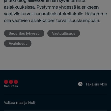
ja teknologialiiketoiminnan syventämistä
asiakkuuksissa. Pystymme yhdessä ja erikseen
vaativiin turvallisuusratkaisutoimituksiin. Haluamme
olla vaativien asiakkaiden turvallisuuskumppani.
Securitas lyhyesti
Vastuullisuus
Avainluvut
Takaisin ylös
Valitse maa ja kieli