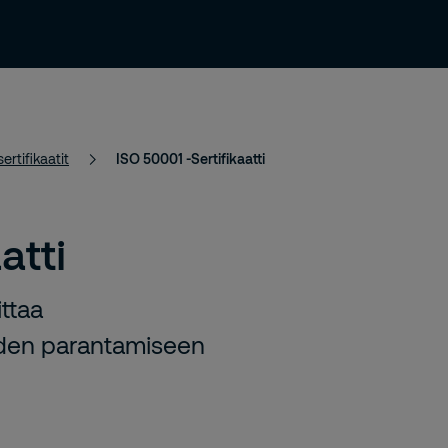
Uutiset ja julkaisut
Yhteystiedot
Urasivu
ertifikaatit
ISO 50001 -Sertifikaatti
atti
ittaa
den parantamiseen