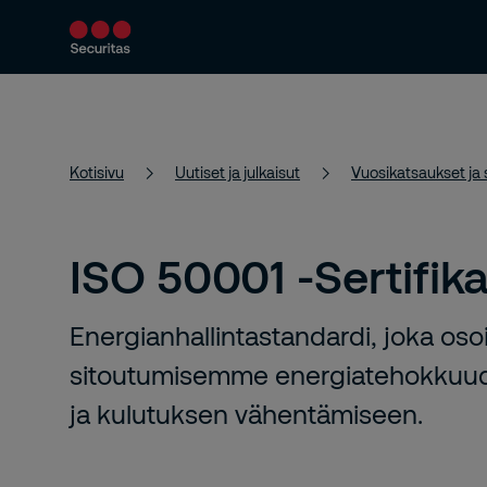
Turvallisuuspalvelut
Ratkaisumme
Kotisivu
Uutiset ja julkaisut
Vuosikatsaukset ja s
ISO 50001 -Sertifika
Energianhallintastandardi, joka oso
sitoutumisemme energiatehokkuu
ja kulutuksen vähentämiseen.