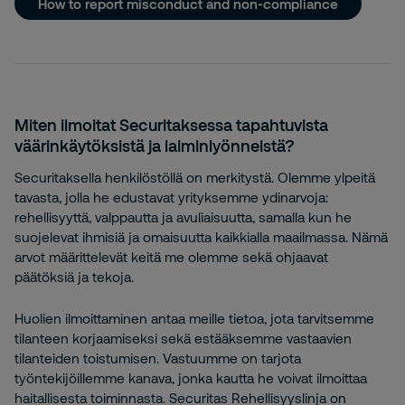
How to report misconduct and non-compliance
Miten ilmoitat Securitaksessa tapahtuvista
väärinkäytöksistä ja laiminlyönneistä?
Securitaksella henkilöstöllä on merkitystä. Olemme ylpeitä
tavasta, jolla he edustavat yrityksemme ydinarvoja:
rehellisyyttä, valppautta ja avuliaisuutta, samalla kun he
suojelevat ihmisiä ja omaisuutta kaikkialla maailmassa. Nämä
arvot määrittelevät keitä me olemme sekä ohjaavat
päätöksiä ja tekoja.
Huolien ilmoittaminen antaa meille tietoa, jota tarvitsemme
tilanteen korjaamiseksi sekä estääksemme vastaavien
tilanteiden toistumisen. Vastuumme on tarjota
työntekijöillemme kanava, jonka kautta he voivat ilmoittaa
haitallisesta toiminnasta. Securitas Rehellisyyslinja on