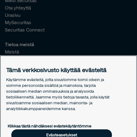
Miksi Securitas
Ota yhteyttä
Urasivu
MySecuritas
Securitas Connect
Tietoa meistä
Meistä
Vastuullisuus
Tiedotteet
Tämä verkkosivusto käyttää evästeitä
Työntekijöille
Käytämme evästeitä, jotta sivustomme toimii oikein ja
voimme personoida sisältöä ja mainoksia, tarjota
Oikeudelliset asiat
sosiaalisen median ominaisuuksia ja analysoida
Tietosuojakäytäntömme
tietoliikennettä. Jaamme myös tietoja tavasta, jolla käytät
Evästekäytäntömme
sivustoamme sosiaalisen median, mainonta- ja
analytiikkakumppaneidemme kanssa.
Evästeasetukset
Klikkaa tästä nähdäksesi evästekäytäntömme
Evästeasetukset