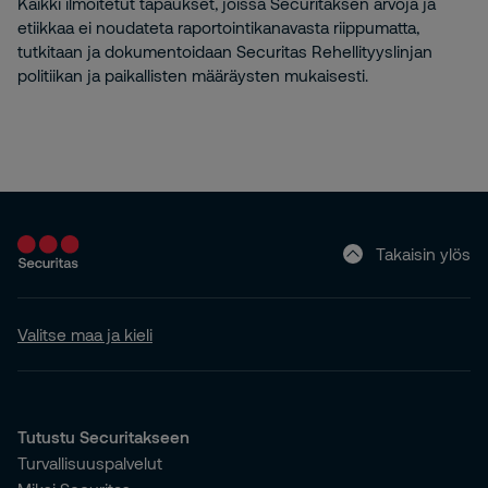
Kaikki ilmoitetut tapaukset, joissa Securitaksen arvoja ja
etiikkaa ei noudateta raportointikanavasta riippumatta,
tutkitaan ja dokumentoidaan Securitas Rehellityyslinjan
politiikan ja paikallisten määräysten mukaisesti.
Takaisin ylös
Valitse maa ja kieli
Tutustu Securitakseen
Turvallisuuspalvelut