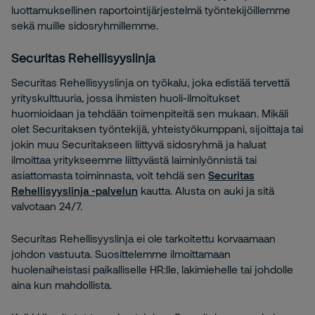
luottamuksellinen raportointijärjestelmä työntekijöillemme
sekä muille sidosryhmillemme.
Securitas Rehellisyyslinja
Securitas Rehellisyyslinja on työkalu, joka edistää tervettä
yrityskulttuuria, jossa ihmisten huoli-ilmoitukset
huomioidaan ja tehdään toimenpiteitä sen mukaan. Mikäli
olet Securitaksen työntekijä, yhteistyökumppani, sijoittaja tai
jokin muu Securitakseen liittyvä sidosryhmä ja haluat
ilmoittaa yritykseemme liittyvästä laiminlyönnistä tai
asiattomasta toiminnasta, voit tehdä sen
Securitas
Rehellisyyslinja -palvelun
kautta. Alusta on auki ja sitä
valvotaan 24/7.
Securitas Rehellisyyslinja ei ole tarkoitettu korvaamaan
johdon vastuuta. Suosittelemme ilmoittamaan
huolenaiheistasi paikalliselle HR:lle, lakimiehelle tai johdolle
aina kun mahdollista.